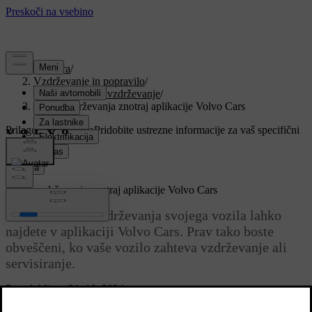
Podpora
/
Vzdrževanje in popravilo
/
Servisiranje in vzdrževanje
/
Status vzdrževanja znotraj aplikacije Volvo Cars
Prilagojena podpora
Pridobite ustrezne informacije za vaš specifični
avtomobil.
Prijava
Status vzdrževanja znotraj aplikacije Volvo Cars
Trenutni status vzdrževanja svojega vozila lahko
najdete v aplikaciji Volvo Cars. Prav tako boste
obveščeni, ko vaše vozilo zahteva vzdrževanje ali
servisiranje.
Posodobljeno 31. 10. 2024