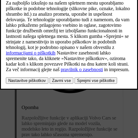
Opomba
Razpoložljive funkcije v aplikaciji Volvo Cars se
lahko spreminjajo glede na model vozila,
modelsko leto in regijo. Razpoložljive funkcije se
prav tako lahko sčasoma spremenijo.