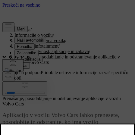
Podpora
/
Informacije o vozilu
/
Programska oprema vozila
/
Zasloni in infotainment
/
Večpredstavnost, aplikacije in zabava
/
Prenašanje, posodabljanje in odstranjevanje aplikacije v
vozilu Volvo Cars
Prilagojena podpora
Pridobite ustrezne informacije za vaš specifični
avtomobil.
Prijava
Prenašanje, posodabljanje in odstranjevanje aplikacije v vozilu
Volvo Cars
Aplikacijo v vozilu Volvo Cars lahko prenesete,
posodobite in odstranite, ko ima vozilo
vzpostavljeno povezavo z internetom.