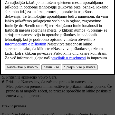
Posodobljeno 13. 12. 2024
Aplikacijo upravlja funkcija
Središče za prenose
na osrednjem
zaslonu.
Če želi vozilo prenesti, posodobiti ali odstraniti aplikacijo, mora
imeti vzpostavljeno povezavo z internetom prek povezave Wi-Fi ali
vgrajenega modema vozila.
Prenos aplikacije
Pritisnite fizični gumb za vrnitev domov pod osrednjim zaslonom.
[1]
Podrsajte z desne proti levi
čez zaslon, da odprete pogled
aplikacije.
Odprite aplikacijo
Središče za prenose
.
Pritisnite
Nove aplikacije
.
Pritisnite aplikacijo Volvo Cars.
Pritisnite
Namestitev
, da začnete prenos in namestitev.
Med potekom prenosa in namestitve je prikazan status poteka. Če
prenosa ni mogoče začeti, se prikaže sporočilo in lahko poskusite
znova zagnati prenos.
Preklic prenosa
Prekličete lahko samo prenos. Ko namestitev začnete, je ne boste