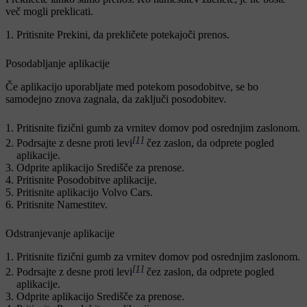
več mogli preklicati.
Pritisnite
Prekini
, da prekličete potekajoči prenos.
Posodabljanje aplikacije
Če aplikacijo uporabljate med potekom posodobitve, se bo
samodejno znova zagnala, da zaključi posodobitev.
Pritisnite fizični gumb za vrnitev domov pod osrednjim zaslonom.
[1]
Podrsajte z desne proti levi
čez zaslon, da odprete pogled
aplikacije.
Odprite aplikacijo
Središče za prenose
.
Pritisnite
Posodobitve aplikacije
.
Pritisnite aplikacijo Volvo Cars.
Pritisnite
Namestitev
.
Odstranjevanje aplikacije
Pritisnite fizični gumb za vrnitev domov pod osrednjim zaslonom.
[1]
Podrsajte z desne proti levi
čez zaslon, da odprete pogled
aplikacije.
Odprite aplikacijo
Središče za prenose
.