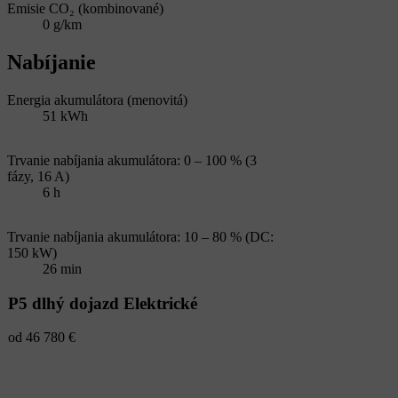
Emisie CO₂ (kombinované)
0 g/km
Nabíjanie
Energia akumulátora (menovitá)
51 kWh
Trvanie nabíjania akumulátora: 0 – 100 % (3
fázy, 16 A)
6 h
Trvanie nabíjania akumulátora: 10 – 80 % (DC:
150 kW)
26 min
P5 dlhý dojazd Elektrické
od 46 780 €