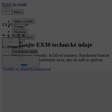
EX30
Elektrické
Prehľad
Preskúmajte EX30 technické údaje
Interiér
Technické údaje
Možnosti pohonnej jednotky. Kľúčové rozmery. Štandardné funkcie
Prvky
a inovácie. Všetko, čo potrebujete na to, aby ste našli to správne
vozidlo Volvo pre vás.
Vozidlá na sklade
Konfigurovať
Konfigurovať
Vozidlá na sklade