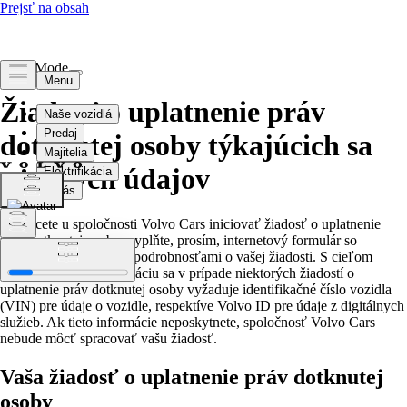
Light Mode
Žiadosť o uplatnenie práv
dotknutej osoby týkajúcich sa
osobných údajov
Ak chcete u spoločnosti Volvo Cars iniciovať žiadosť o uplatnenie
práv dotknutej osoby, vyplňte, prosím, internetový formulár so
všetkými relevantnými podrobnosťami o vašej žiadosti. S cieľom
zaistiť správnu identifikáciu sa v prípade niektorých žiadostí o
uplatnenie práv dotknutej osoby vyžaduje identifikačné číslo vozidla
(VIN) pre údaje o vozidle, respektíve Volvo ID pre údaje z digitálnych
služieb. Ak tieto informácie neposkytnete, spoločnosť Volvo Cars
nebude môcť spracovať vašu žiadosť.
Vaša žiadosť o uplatnenie práv dotknutej
osoby