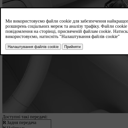
Доступні такі передачі:
R
Задня передача