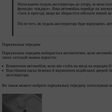
Натискаючи педаль акселератора до упору, за межі по
функцію «кікдаун». Ваш автомобіль перейде на знижу
стати в пригоді, якщо ви збираєтеся обігнати інший ав
Після того, як педаль акселератора буде відпущено, ав
Паркувальна передача
Паркувальна передача вибирається автоматично, коли автомобіль
таких ситуацій можна віднести:
Вимкнення автомобіля, коли він стоїть на місці на передачі D
Відстібання паска безпеки й відчинення водійських дверей пі
акселератора.
Ви також можете вибрати паркувальну передачу, натиснувши кн