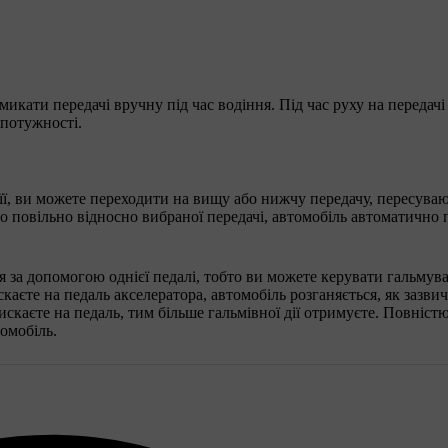
икати передачі вручну під час водіння. Під час руху на передачі
 потужності.
її, ви можете переходити на вищу або нижчу передачу, пересува
бо повільно відносно вибраної передачі, автомобіль автоматично
 за допомогою однієї педалі, тобто ви можете керувати гальмува
аєте на педаль акселератора, автомобіль розганяється, як зазвич
скаєте на педаль, тим більше гальмівної дії отримуєте. Повніст
омобіль.