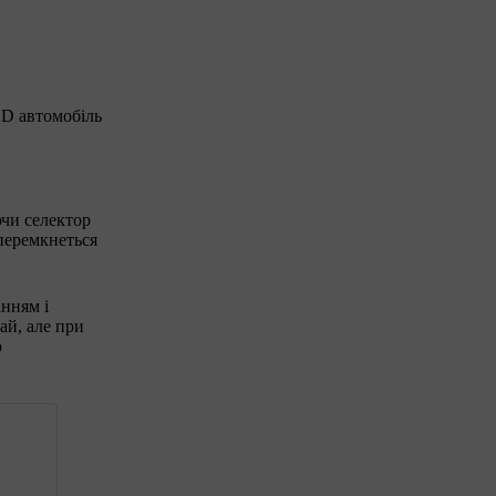
 D автомобіль
ючи селектор
 перемкнеться
нням і
ай, але при
ю