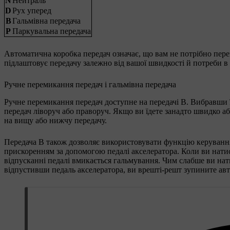
N
Нейтраль
D
Рух уперед
B
Гальмівна передача
P
Паркувальна передача
Автоматична коробка передач означає, що вам не потрібно перем
підлаштовує передачу залежно від вашої швидкості й потреби в
Ручне перемикання передач і гальмівна передача
Ручне перемикання передач доступне на передачі B. Вибравши 
передач ліворуч або праворуч. Якщо ви їдете занадто швидко а
на вищу або нижчу передачу.
Передача B також дозволяє використовувати функцію керування
прискоренням за допомогою педалі акселератора. Коли ви натиск
відпусканні педалі вмикається гальмування. Чим слабше ви нати
відпустивши педаль акселератора, ви врешті-решт зупините авт