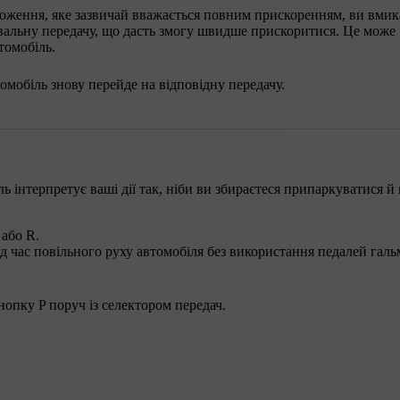
ложення, яке зазвичай вважається повним прискоренням, ви вмик
вальну передачу, що дасть змогу швидше прискоритися. Це може
томобіль.
томобіль знову перейде на відповідну передачу.
 інтерпретує ваші дії так, ніби ви збираєтеся припаркуватися й 
 або R.
д час повільного руху автомобіля без використання педалей галь
опку P поруч із селектором передач.