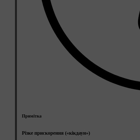
Примітка
Різке прискорення («кікдаун»)