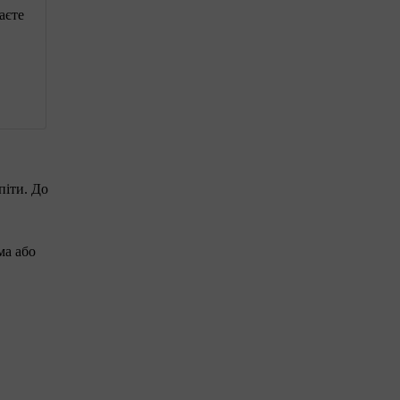
аєте
піти. До
ма або