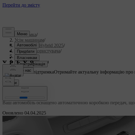
Підтримка
/
Усім машинам
/
V60 Plug-in Hybrid 2025
/
Посібник користувача
/
Водіння
/
Коробка передач
Індивідуальна підтримка
Отримайте актуальну інформацію про 
Ввійти
Коробка передач
Ваш автомобіль оснащено автоматичною коробкою передач, що 
Оновлено 04.04.2025