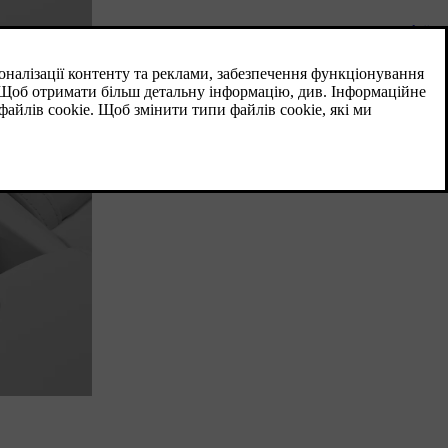
Керування за допомогою однієї
педалі (OPD)
Коли ввімкнено функцію керування за
допомогою однієї педалі, ви керуєте як
гальмуванням, так і прискоренням за
допомогою педалі акселератора.