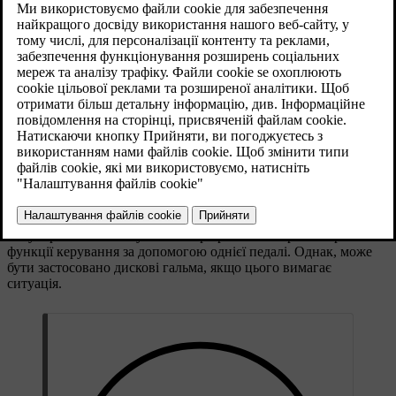
Оновлено 04.04.2025
Функція керування за допомогою однієї педалі доступна на
передачі B, яка також дозволяє перемикати передачі вручну.
Коли працює функція керування за допомогою однієї педалі,
спосіб гальмування змінюється через використання педалі
акселератора. Коли ви натискаєте на педаль акселератора,
автомобіль розганяється, як зазвичай, але при відпусканні
педалі вмикається гальмування. Чим слабше ви натискаєте на
педаль, тим більше гальмівної дії отримуєте. Повністю
відпустивши педаль акселератора, ви врешті-решт зупините
автомобіль.
Рекуперативне гальмування є пріоритетним при використанні
функції керування за допомогою однієї педалі. Однак, може
бути застосовано дискові гальма, якщо цього вимагає
ситуація.