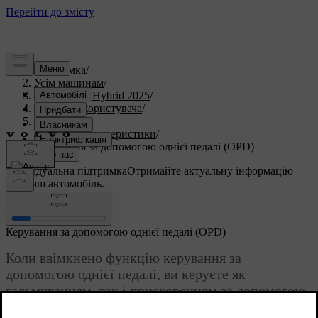
Підтримка
/
Усім машинам
/
V60 Plug-in Hybrid 2025
/
Посібник користувача
/
Водіння
/
Ходові характеристики
/
Керування за допомогою однієї педалі (OPD)
Індивідуальна підтримка
Отримайте актуальну інформацію
про ваш автомобіль.
Ввійти
Керування за допомогою однієї педалі (OPD)
Коли ввімкнено функцію керування за
допомогою однієї педалі, ви керуєте як
гальмуванням, так і прискоренням за допомогою
педалі акселератора.