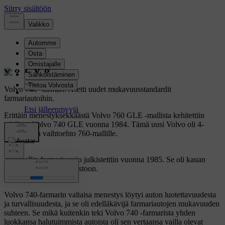
Volvo 740 -farmari.
Asetti uudet mukavuusstandardit
farmariautoihin.
Erittäin menestyksekkäästä Volvo 760 GLE -mallista kehitettiin
edelleen Volvo 740 GLE vuonna 1984. Tämä uusi Volvo oli 4-
sylinterinen vaihtoehto 760-mallille.
740-mallin farmariversio julkistettiin vuonna 1985. Se oli kauan
odotettu lisä tähän mallistoon.
Volvo 740-farmarin valtaisa menestys löytyi auton luotettavuudesta
ja turvallisuudesta, ja se oli edelläkävijä farmariautojen mukavuuden
suhteen. Se mikä kuitenkin teki Volvo 740 -farmarista yhden
luokkansa halutuimmista autoista oli sen vertaansa vailla olevat