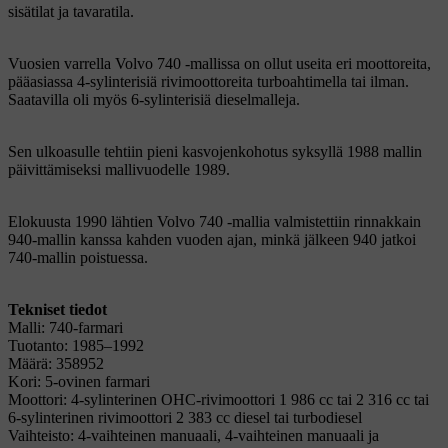
sisätilat ja tavaratila.
Vuosien varrella Volvo 740 -mallissa on ollut useita eri moottoreita,
pääasiassa 4-sylinterisiä rivimoottoreita turboahtimella tai ilman.
Saatavilla oli myös 6-sylinterisiä dieselmalleja.
Sen ulkoasulle tehtiin pieni kasvojenkohotus syksyllä 1988 mallin
päivittämiseksi mallivuodelle 1989.
Elokuusta 1990 lähtien Volvo 740 -mallia valmistettiin rinnakkain
940-mallin kanssa kahden vuoden ajan, minkä jälkeen 940 jatkoi
740-mallin poistuessa.
Tekniset tiedot
Malli: 740-farmari
Tuotanto: 1985–1992
Määrä: 358952
Kori: 5-ovinen farmari
Moottori: 4-sylinterinen OHC-rivimoottori 1 986 cc tai 2 316 cc tai
6-sylinterinen rivimoottori 2 383 cc diesel tai turbodiesel
Vaihteisto: 4-vaihteinen manuaali, 4-vaihteinen manuaali ja