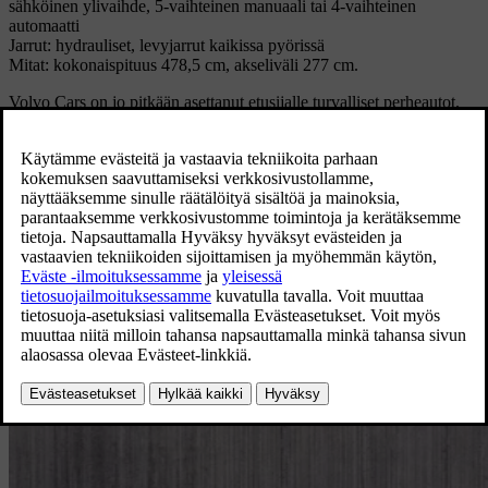
sähköinen ylivaihde, 5-vaihteinen manuaali tai 4-vaihteinen
automaatti
Jarrut: hydrauliset, levyjarrut kaikissa pyörissä
Mitat: kokonaispituus 478,5 cm, akseliväli 277 cm.
Volvo Cars on jo pitkään asettanut etusijalle turvalliset perheautot.
Tulevaisuudessa tavoitteenamme on olla täyssähköautoihin
keskittyvä yritys. Tule mukaan tälle matkalle ja tutustu
täyssähköautojen, lataushybridien ja perheautojen mallistoomme
alta.
Tutustu täyssähköautoihimme
Tutustu täyssähköautoihin
Tutustu lataushybrideihimme
Tutustu lataushybrideihin
Tutustu perheautoihimme
Tutustu perheautoihin