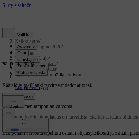
Tuki
/
Kaikki autot
/
V60 Twin Engine 2020
/
Ohjekirja
/
Käynnistys ja ajo
/
Sähkökäyttö ja lataus
/
Hybridiakun lataus
/
Latausjohtimen lämpötilan valvonta
Räätälöity tuki
Hanki tarvittavat tiedot autoosi.
Kirjaudu sisään
Latausjohtimen lämpötilan valvonta
Jotta auton hybridiakun lataus on turvallista joka kerta, latausjohtimen
Päivitetty 19.03.2020
Lämpötilan valvonta tapahtuu osittain ohjausyksikössä ja osittain pist