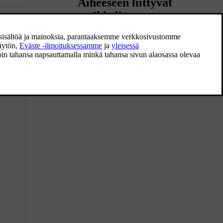
Aiheeseen liittyvät
artikkelit
Latausjohdin
Latausjohdinta ohjauslaitteineen käytetään
auton hybridiakun lataamiseen.