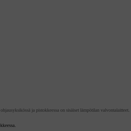
 ohjausyksikössä ja pistokkeessa on sisäiset lämpötilan valvontalaitteet.
okkeessa.