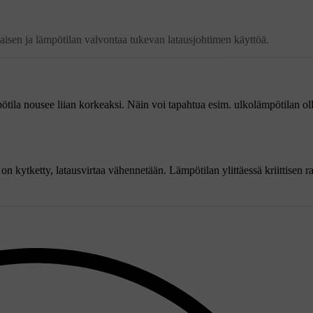
isen ja lämpötilan valvontaa tukevan latausjohtimen käyttöä.
ötila nousee liian korkeaksi. Näin voi tapahtua
esim.
ulkolämpötilan ol
 on kytketty, latausvirtaa vähennetään. Lämpötilan ylittäessä kriittisen 