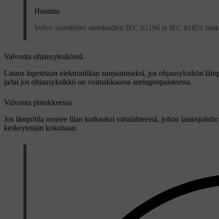
Huomio
Volvo suosittelee standardien IEC 62196 ja IEC 61851 muka
Valvonta ohjausyksikössä
Lataus lopetetaan elektroniikan suojaamiseksi, jos ohjausyksikön lämp
ja/tai jos ohjausyksikkö on voimakkaassa auringonpaisteessa.
Valvonta pistokkeessa
Jos lämpötila nousee liian korkeaksi virtalähteessä, johon latausjohdin
keskeytetään kokonaan.