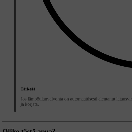
Tärkeää
Jos lämpötilanvalvonta on automaattisesti alentanut latausvir
ja korjata.
Oliko tästä apua?