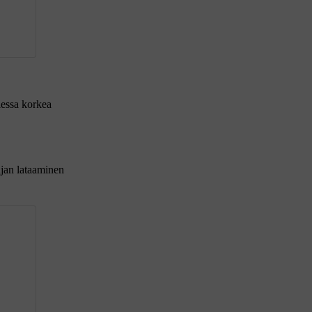
lessa korkea
rajan lataaminen