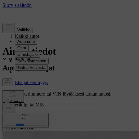
Tuki
/
Kaikki autot
Auton tiedot
Auton käsikirjat
Syötä rekisterinumero tai VIN löytääksesi tarkan autosi.
Rekisterikilpi tai VIN
tai
Tutustu autoosi