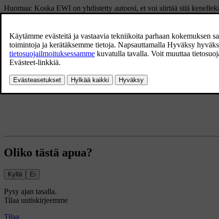
Huomaa: Koska EWI on yhdistetty autoosi, et voi siirtää sitä kenellek
Maksamattomat maksut
Olet vastuussa EWI-sopimukseen liittyvien maksamattomien maksujen m
tuotetietoasiakirjassa ja Extended Warranty Insurancen ehdoissa.
Oliko tästä apua?
Kyllä
Ei