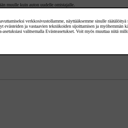
ään muulle kuin auton uudelle omistajalle.
aksamisesta ja EWI:n sopimusehtojen ilmoittamisesta uudelle omistaja