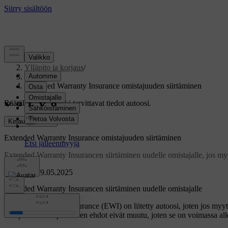
Tuki
/
Ylläpito ja korjaus
/
Takuu
/
Extended Warranty Insurance omistajuuden siirtäminen
Räätälöity tuki
Hanki tarvittavat tiedot autoosi.
Kirjaudu sisään
Extended Warranty Insurance omistajuuden siirtäminen
Extended Warranty Insurancen siirtäminen uudelle omistajalle, jos myyt 
Päivitetty 19.05.2025
Extended Warranty Insurancen siirtäminen uudelle omistajalle
Extended Warranty Insurance (EWI) on liitetty autoosi, joten jos myyt
ulkopuolella. Sopimuksen ehdot eivät muutu, joten se on voimassa alk