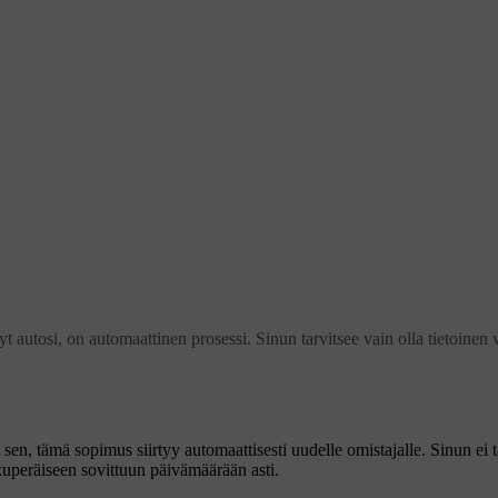
autosi, on automaattinen prosessi. Sinun tarvitsee vain olla tietoinen v
 sen, tämä sopimus siirtyy automaattisesti uudelle omistajalle. Sinun ei
uperäiseen sovittuun päivämäärään asti.