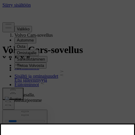
Tuki
/
Volvo Cars-sovellus
Volvo Cars-sovellus
Aloittaminen
Sisältö ja ominaisuudet
Etätoiminnot