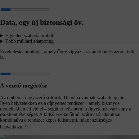
Data, egy új biztonsági öv.
Egyetlen szabadalomból
Több milliárd adatpontig
Érzékeléstechnológia, amely Önre vigyáz – az autóban és azon kívül
is.
A vezető megértése
Az emberek nagyszerű sofőrök. De néha vannak szabadnapjaink.
Ilyen helyzetekben ez a díjnyertes rendszer – amely bizonyos
modellekben érhető el – segíthet felismerni a figyelemzavart vagy a
csökkent éberséget. A külső érzékelőkből származó adatokkal
kombinálva a rendszer képes felismerni, mikor szükséges
[
1
]
beavatkozni.