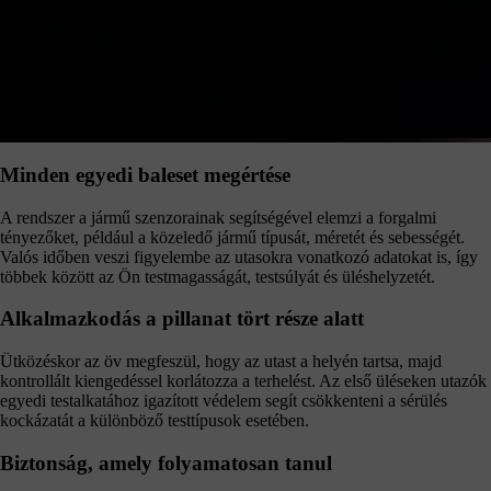
Minden egyedi baleset megértése
A rendszer a jármű szenzorainak segítségével elemzi a forgalmi
tényezőket, például a közeledő jármű típusát, méretét és sebességét.
Valós időben veszi figyelembe az utasokra vonatkozó adatokat is, így
többek között az Ön testmagasságát, testsúlyát és üléshelyzetét.
Alkalmazkodás a pillanat tört része alatt
Ütközéskor az öv megfeszül, hogy az utast a helyén tartsa, majd
kontrollált kiengedéssel korlátozza a terhelést. Az első üléseken utazók
egyedi testalkatához igazított védelem segít csökkenteni a sérülés
kockázatát a különböző testtípusok esetében.
Biztonság, amely folyamatosan tanul