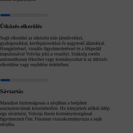
Ütközés-elkerülés
Segít elkerülni az ütközést más járművekkel,
gyalogosokkal, kerékpárosokkal és nagytestű állatokkal.
Hangjelzéssel, vizuális figyelmeztetéssel és a fékpedál
impulzusával Volvója jelzi a veszélyt. Szükség esetén
automatikusan fékezhet vagy kormányozhat is az ütközés
elkerülése vagy enyhítése érdekében.
Sávtartás
Maradjon biztonságosan a sávjában a beépített
asszisztenciának köszönhetően. Ha irányjelzés nélkül átlép
egy sávjelzést, Volvoja finom kormánymozgással
figyelmezteti Önt. Finoman visszakormányozza a saját
sávjába.