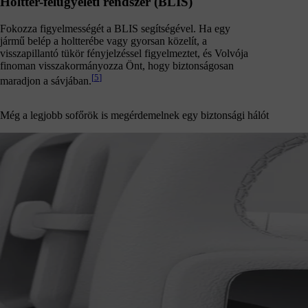
Holttér-felügyeleti rendszer (BLIS)
Fokozza figyelmességét a BLIS segítségével. Ha egy
jármű belép a holtterébe vagy gyorsan közelít, a
visszapillantó tükör fényjelzéssel figyelmeztet, és Volvója
finoman visszakormányozza Önt, hogy biztonságosan
[
5
]
maradjon a sávjában.
Még a legjobb sofőrök is megérdemelnek egy biztonsági hálót