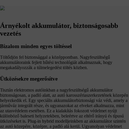
Árnyékolt akkumulátor, biztonságosabb
vezetés
Bizalom minden egyes töltéssel
Töltődjön fel biztonsággal a középpontban. Nagyfeszültségű
akkumulátoraink fejlett hűtési technológiát alkalmaznak, hogy
megakadályozzák a túlmelegedést töltés közben.
Ütközésekre megerősítve
Tisztán elektromos autóinkban a nagyfeszültségű akkumulátor
biztonságosan, a padló alatt, az autó karosszériaszerkezetének közepén
helyezkedik el. Egy speciális akkumulátorbiztonsági váz védi, amely a
járműváz integrált része, és ugyanazokat az elveket alkalmazza, mint
az utasvédelem esetében. Ez a kialakítás fokozott védelmet nyújt
különböző baleseti helyzetekben, beleértve az eltérő irányú és típusú
ütközéseket is. Plug-in hybrid modelljeinkben az akkumulátor szintén
az autó közepére, középre, a padló alá kerül. Ugyanolyan védelmet