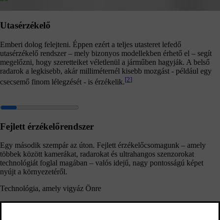
Utasérzékelő
Emberi dolog felejteni. Éppen ezért a teljes utasteret lefedő
utasérzékelő rendszer – mely bizonyos modellekben érhető el – segít
megelőzni, hogy szeretteiket véletlenül a járműben hagyják. A belső
radarok a legkisebb, akár milliméternél kisebb mozgást - például egy
[
2
]
csecsemő finom lélegzését - is érzékelik.
Fejlett érzékelőrendszer
Egy második szempár az úton. Fejlett érzékelőcsomagunk – amely
többek között kamerákat, radarokat és ultrahangos szenzorokat
technológiát foglal magában – valós idejű, nagy pontosságú képet
nyújt a környezetéről.
Technológia, amely vigyáz Önre
Fejlett vezetőtámogató rendszerek. A