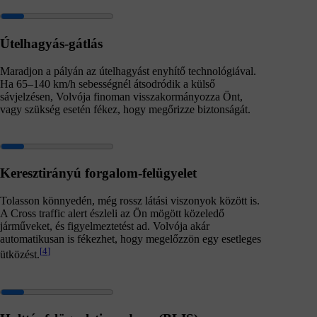
Útelhagyás-gátlás
Maradjon a pályán az útelhagyást enyhítő technológiával.
Ha 65–140 km/h sebességnél átsodródik a külső
sávjelzésen, Volvója finoman visszakormányozza Önt,
vagy szükség esetén fékez, hogy megőrizze biztonságát.
Keresztirányú forgalom-felügyelet
Tolasson könnyedén, még rossz látási viszonyok között is.
A Cross traffic alert észleli az Ön mögött közeledő
járműveket, és figyelmeztetést ad. Volvója akár
automatikusan is fékezhet, hogy megelőzzön egy esetleges
[
4
]
ütközést.