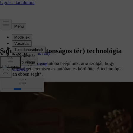
Biztonság
Áttekintés
Safe Space (biztonságos tér) technológia
Biztonsági szabvány
Technológia
Minden, amit egy Volvo autóba beépítünk, arra szolgál, hogy
Gyermekbiztonság
biztonságos teret teremtsen az autóban és körülötte. A technológia
Örökség
pontosan ebben segít*.