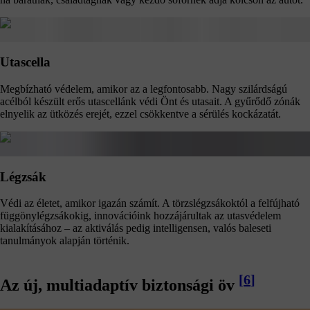
Utascella
Megbízható védelem, amikor az a legfontosabb. Nagy szilárdságú
acélból készült erős utascellánk védi Önt és utasait. A gyűrődő zónák
elnyelik az ütközés erejét, ezzel csökkentve a sérülés kockázatát.
Légzsák
Védi az életet, amikor igazán számít. A törzslégzsákoktól a felfújható
függönylégzsákokig, innovációink hozzájárultak az utasvédelem
kialakításához – az aktiválás pedig intelligensen, valós baleseti
tanulmányok alapján történik.
[
6
]
Az új, multiadaptív biztonsági öv