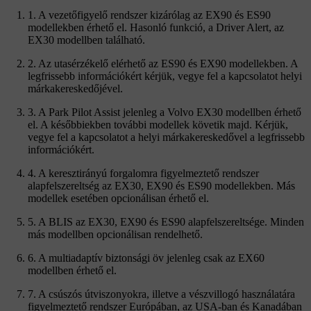
1. A vezetőfigyelő rendszer kizárólag az EX90 és ES90
modellekben érhető el. Hasonló funkció, a Driver Alert, az
EX30 modellben található.
2. Az utasérzékelő elérhető az ES90 és EX90 modellekben. A
legfrissebb információkért kérjük, vegye fel a kapcsolatot helyi
márkakereskedőjével.
3. A Park Pilot Assist jelenleg a Volvo EX30 modellben érhető
el. A későbbiekben további modellek követik majd. Kérjük,
vegye fel a kapcsolatot a helyi márkakereskedővel a legfrissebb
információkért.
4. A keresztirányú forgalomra figyelmeztető rendszer
alapfelszereltség az EX30, EX90 és ES90 modellekben. Más
modellek esetében opcionálisan érhető el.
5. A BLIS az EX30, EX90 és ES90 alapfelszereltsége. Minden
más modellben opcionálisan rendelhető.
6. A multiadaptív biztonsági öv jelenleg csak az EX60
modellben érhető el.
7. A csúszós útviszonyokra, illetve a vészvillogó használatára
figyelmeztető rendszer Európában, az USA-ban és Kanadában