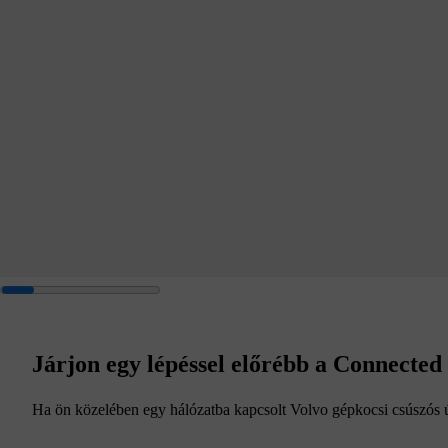
Járjon egy lépéssel előrébb a Connected
Ha ön közelében egy hálózatba kapcsolt Volvo gépkocsi csúszós útv