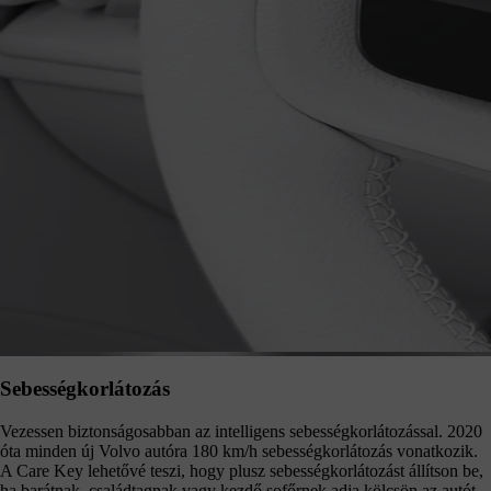
Sebességkorlátozás
Vezessen biztonságosabban az intelligens sebességkorlátozással. 2020
óta minden új Volvo autóra 180 km/h sebességkorlátozás vonatkozik.
A Care Key lehetővé teszi, hogy plusz sebességkorlátozást állítson be,
ha barátnak, családtagnak vagy kezdő sofőrnek adja kölcsön az autót.