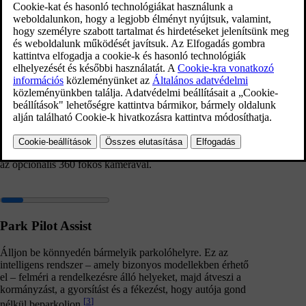
mindennapi vezetés megkönnyítése.
360 fokos kamera
Parkoljon magabiztosan. Az első, hátsó és oldalsó nagy
felbontású kamerák 360°-os madártávlati képet nyújtanak,
így parkoláskor teljes tudatosságot biztosítanak. Lásson
minden szöget, és navigáljon könnyedén a szűk helyeken
az opcionális 360 fokos kamerával.
Park Pilot Assist
Álljon be könnyedén bármelyik parkolóhelyre. Ez az
intelligens rendszer – amely bizonyos modellekben érhető
el – felméri a rendelkezésre álló helyeket, majd átveszi a
kormányzást, a gyorsítást és a fékezést, hogy autója gond
[
3
]
nélkül beparkoljon.