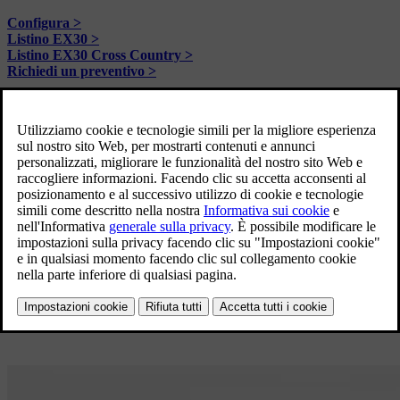
Configura >
Listino EX30 >
Listino EX30 Cross Country >
Richiedi un preventivo >
Scopri
ES90
Da 73.500 €
Una berlina premium 100% elettrica progettata per una vita in
perfetto equilibrio.
Configura >
Listino ES90 >
Richiedi un preventivo >
Scopri