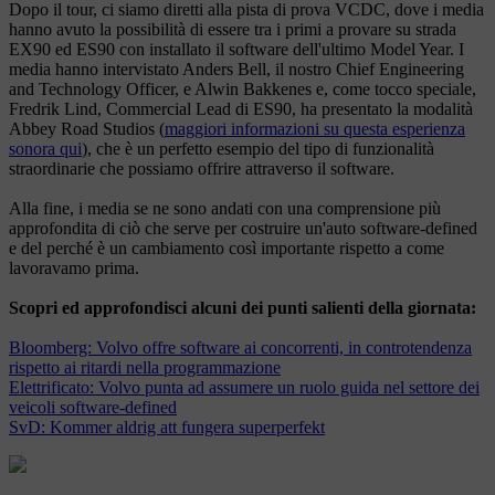
Dopo il tour, ci siamo diretti alla pista di prova VCDC, dove i media
hanno avuto la possibilità di essere tra i primi a provare su strada
EX90 ed ES90 con installato il software dell'ultimo Model Year. I
media hanno intervistato Anders Bell, il nostro Chief Engineering
and Technology Officer, e Alwin Bakkenes e, come tocco speciale,
Fredrik Lind, Commercial Lead di ES90, ha presentato la modalità
Abbey Road Studios (
maggiori informazioni su questa esperienza
sonora qui
), che è un perfetto esempio del tipo di funzionalità
straordinarie che possiamo offrire attraverso il software.
Alla fine, i media se ne sono andati con una comprensione più
approfondita di ciò che serve per costruire un'auto software-defined
e del perché è un cambiamento così importante rispetto a come
lavoravamo prima.
Scopri ed approfondisci alcuni dei punti salienti della giornata:
Bloomberg: Volvo offre software ai concorrenti, in controtendenza
rispetto ai ritardi nella programmazione
Elettrificato: Volvo punta ad assumere un ruolo guida nel settore dei
veicoli software-defined
SvD: Kommer aldrig att fungera superperfekt