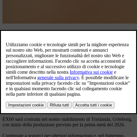
Volvo EX60.
Scopri EX60
Nata elettrica, EX60 sarà la prima auto lanciata utilizzando la nostra
tecnologia più recente: offre un'autonomia elettrica superiore rispetto
a qualunque auto Volvo precedente, oltre a un'esperienza utente
rivoluzionaria.
La nuova EX60 è la nostra prima auto 100% elettrica nel segmento
dei SUV premium di medie dimensioni, una categoria in cui siamo
già leader. Destinata a diventare una pietra miliare della nostra linea
di prodotti, EX60 segna un passo significativo nella nostra
trasformazione in una Casa automobilistica completamente
elettrificata.
EX60 sarà costruita nel nostro stabilimento di Torslanda, Göteborg,
con inizio della produzione previsto per la prima metà del 2026.
Continuate a seguirci per ulteriori informazioni e, nel frattempo,