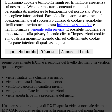
Aggiornato 08/06/2023
Alcune funzioni sono standard e altre opzionali, a seconda del
mercato.
Utilizzo
Per navigare fra i menu si utilizzano i pulsanti nel quadro centrale o
*
la tastierina destra al volante
.
Funzioni di
EXIT
In base alla funzione corrispondente al cursore nel momento in cui si
preme brevemente
EXIT
e a seconda del livello del menu, si verifica
quanto segue:
viene rifiutata una chiamata in arrivo
viene terminata la funzione in corso
vengono cancellati i caratteri inseriti
vengono annullate le ultime selezioni
viene aperta la pagina precedente del menu.
Una pressione prolungata di
EXIT
apre la videata normale del menu
MY CAR oppure, se già aperta, la prima pagina del menu (menu