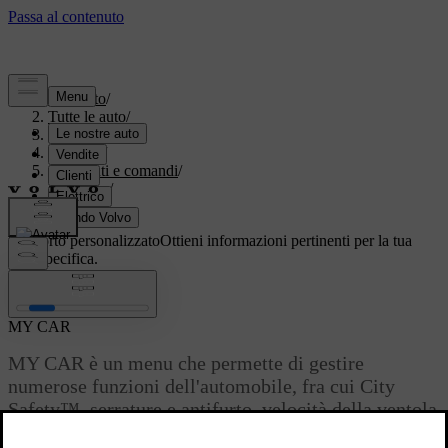
Supporto
/
Tutte le auto
/
XC70 2016
/
Manuale
/
Strumenti e comandi
/
My Car
/
MY CAR
Supporto personalizzato
Ottieni informazioni pertinenti per la tua
auto specifica.
Accedi
MY CAR
MY CAR è un menu che permette di gestire
numerose funzioni dell'automobile, fra cui City
Safety™, serrature e antifurto, velocità della ventola
automatica, impostazione dell'orologio ecc.