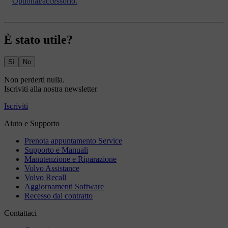
Optional/accessorio.
È stato utile?
Sì
No