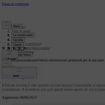
Supporto
/
Tutte le auto
/
XC70 2016
/
Manuale
/
Serrature e antifurto
/
Bloccaggio/sbloccaggio
/
Private locking
Supporto personalizzato
Ottieni informazioni pertinenti per la tua auto 
Accedi
*
Private locking
Il Private locking è utile quando occorre lasciare l'automobile al riparat
centralizzata. Il portellone non può quindi essere aperto né con il pulsa
Aggiornato 08/06/2023