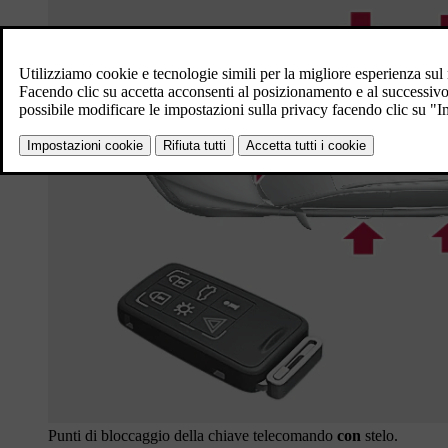
Punti di bloccaggio della chiave telecomando
con
stelo.