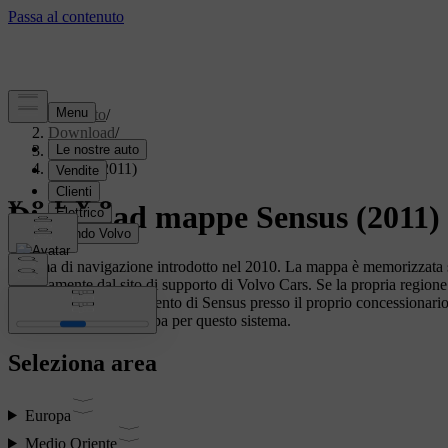
Supporto
/
Download
/
Sensus
/
Sensus (2011)
Download mappe Sensus (2011)
Sistema di navigazione introdotto nel 2010. La mappa è memorizzata 
gratuitamente dal sito di supporto di Volvo Cars. Se la propria region
completato l'aggiornamento di Sensus presso il proprio concessionario 
programmati della mappa per questo sistema.
Seleziona area
Europa
Medio Oriente