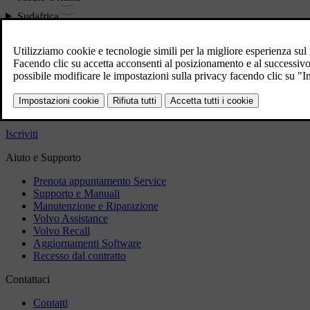
Sudafrica
Sudest Asiatico
Turchia
Ucraina, Russia