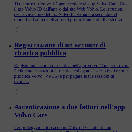
Ti occorre un Volvo ID per accedere all'app Volvo Cars. Crea
il tuo Volvo ID dall'app o dal sito Web Volvo. Le istruzioni
per la creazione del tuo Volvo ID variano a seconda del
modello di auto e dell'anno di produzione, quindi assicurati di
leggere la sezione relativa alla tua auto.
Registrazione di un account di
ricarica pubblica
Registra un account di ricarica nell'app Volvo Cars per trovare
facilmente le stazioni di ricarica collegate al servizio di ricarica
pubblica Volvo (VPCS) e per pagare le tue sessioni di
ricarica.
Autenticazione a due fattori nell'app
Volvo Cars
Per proteggere il tuo account Volvo ID da utenti non