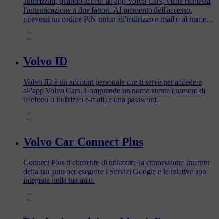
autorizzati, quando accedi all'app Volvo Cars, viene richiesta
l'autenticazione a due fattori. Al momento dell'accesso,
riceverai un codice PIN unico all'indirizzo e-mail o al numero
di telefono associato al tuo Volvo ID. Inserisci questo codice
per verificare la tua identità e accedere all'app.
Volvo ID
Volvo ID è un account personale che ti serve per accedere
all'app Volvo Cars. Comprende un nome utente (numero di
telefono o indirizzo e-mail) e una password.
Volvo Car Connect Plus
Connect Plus ti consente di utilizzare la connessione Internet
della tua auto per eseguire i Servizi Google e le relative app
integrate nella tua auto.