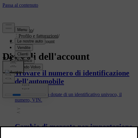
Supporto
/
Profilo e fatturazioni
/
Dettagli dell'account
Dettagli dell'account
Trovare il numero di identificazione
dell'automobile
Tutte le auto sono dotate di un identificativo univoco, il
numero, VIN.
Cambio di mercato per importazione
o trasferimento