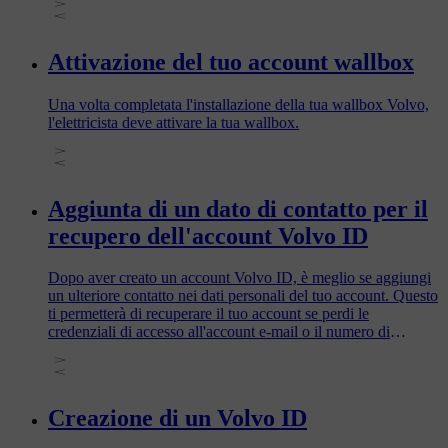
Cars.
Attivazione del tuo account wallbox
Una volta completata l'installazione della tua wallbox Volvo,
l'elettricista deve attivare la tua wallbox.
Aggiunta di un dato di contatto per il
recupero dell'account Volvo ID
Dopo aver creato un account Volvo ID, è meglio se aggiungi
un ulteriore contatto nei dati personali del tuo account. Questo
ti permetterà di recuperare il tuo account se perdi le
credenziali di accesso all'account e-mail o il numero di
telefono che hai fornito come nome utente durante la
creazione del tuo Volvo ID. In questo modo, non dovrai
neanche creare un nuovo account Volvo ID e potrai
reimpostare facilmente una password dimenticata.
Creazione di un Volvo ID