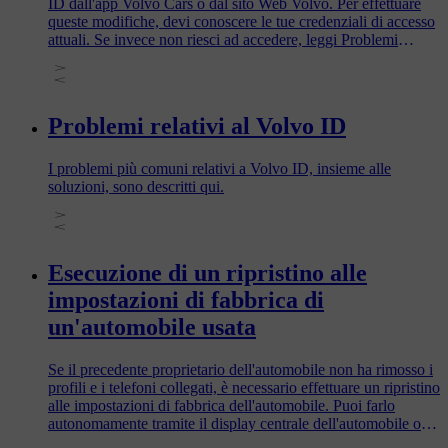
ID dall'app Volvo Cars o dal sito Web Volvo. Per effettuare
queste modifiche, devi conoscere le tue credenziali di accesso
attuali. Se invece non riesci ad accedere, leggi Problemi
relativi a Volvo ID.
Problemi relativi al Volvo ID
I problemi più comuni relativi a Volvo ID, insieme alle
soluzioni, sono descritti qui.
Esecuzione di un ripristino alle
impostazioni di fabbrica di
un'automobile usata
Se il precedente proprietario dell'automobile non ha rimosso i
profili e i telefoni collegati, è necessario effettuare un ripristino
alle impostazioni di fabbrica dell'automobile. Puoi farlo
autonomamente tramite il display centrale dell'automobile o
chiedere al precedente proprietario di farlo tramite l'app Volvo