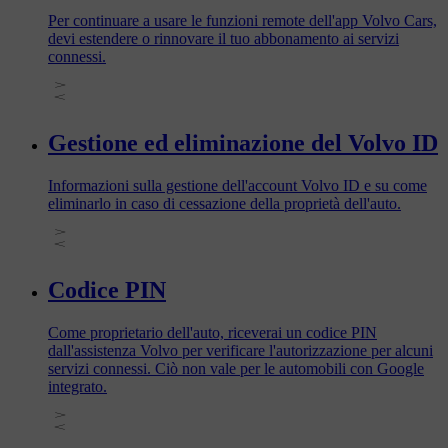
Per continuare a usare le funzioni remote dell'app Volvo Cars,
devi estendere o rinnovare il tuo abbonamento ai servizi
connessi.
Gestione ed eliminazione del Volvo ID
Informazioni sulla gestione dell'account Volvo ID e su come
eliminarlo in caso di cessazione della proprietà dell'auto.
Codice PIN
Come proprietario dell'auto, riceverai un codice PIN
dall'assistenza Volvo per verificare l'autorizzazione per alcuni
servizi connessi. Ciò non vale per le automobili con Google
integrato.