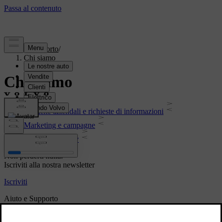
Supporto
/
Chi siamo
Chi siamo
Politiche aziendali e richieste di informazioni
Marketing e campagne
Legale & Privacy