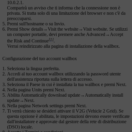
10.0.2.1.
Comparirà un avviso che ti informa che la connessione non è
privata. Si tratta solo di una limitazione del browser e non c'è da
preoccuparsi.
Premi sull'hostname o su Invio.
Premi
Show details
→
Visit the website
→
Visit website
. Se utilizzi
un computer portatile, devi premere anche
Advanced
→
Accept
[1]
the Risk and Continue
.
Verrai reindirizzato alla pagina di installazione della wallbox.
Configurazione del tuo account wallbox
Seleziona la lingua preferita.
Accedi al tuo account wallbox utilizzando la password utente
dell'assistenza riportata sulla lettera di accesso.
Seleziona il Paese in cui è installata la tua wallbox e premi
Next
.
Nella pagina
Units
premi
Next
.
Abilita
Automatically download update
→
Automatically install
update
→
Next
.
Nella pagina
Network settings
premi
Next
.
Ti verrà chiesto se desideri attivare il V2G (Vehicle 2 Grid). Se
questa opzione è abilitata, le impostazioni devono essere verificate
dall'installatore e approvate dal gestore della rete di distribuzione
(DSO) locale.