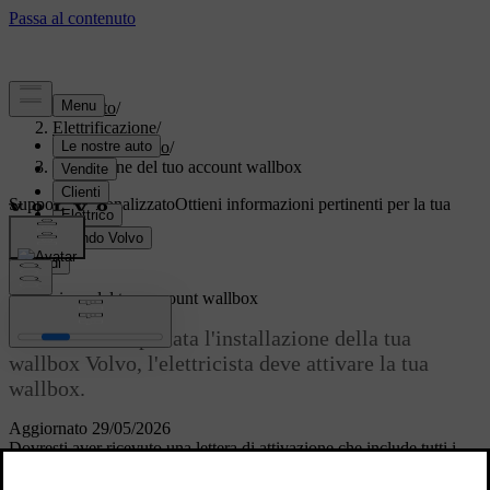
Supporto
/
Elettrificazione
/
Wallbox Volvo
/
Attivazione del tuo account wallbox
Supporto personalizzato
Ottieni informazioni pertinenti per la tua
auto specifica.
Accedi
Attivazione del tuo account wallbox
Una volta completata l'installazione della tua
wallbox Volvo, l'elettricista deve attivare la tua
wallbox.
Aggiornato 29/05/2026
Dovresti aver ricevuto una lettera di attivazione che include tutti i
dettagli necessari all'elettricista per eseguire questa fase. Se hai perso
la lettera, contatta l'assistenza Volvo.