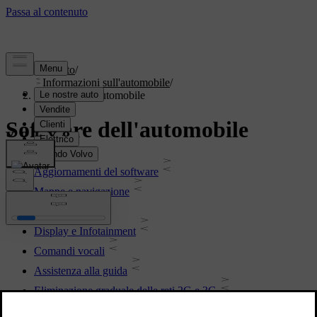
Supporto
/
Informazioni sull'automobile
/
Software dell'automobile
Software dell'automobile
Aggiornamenti del software
Mappe e navigazione
Connettività
Display e Infotainment
Comandi vocali
Assistenza alla guida
Eliminazione graduale delle reti 2G e 3G