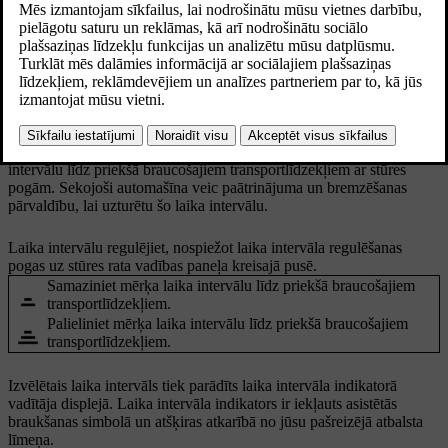
transportlīdzekļiem. Ar stūres rata vadības pogām
var regulēt laika intervālu un līdz ar to arī distanci
līdz priekšā braucošajiem transportlīdzekļiem.
Atjaunināts 28.10.2024
Kad braucat ar aktivizētu Pilot Assist, automašīna centīsies pielāgot
braukšanas ātrumu citu transportlīdzekļu braukšanas ātrumam.
Automašīnas distances ieturēšanu varat regulēt, regulējot laika
intervālu līdz priekšā braucošajiem transportlīdzekļiem ar stūres
pogām. Sekojoši automašīna veic paātrinājuma un bremzēšanas
pārvaldību, lai uzturētu šo laika intervālu.
Laika intervālu regulējiet, nospiežot laika intervāla regulēšanas
pogas uz stūres rata vadības paneļa kreisajā pusē.
Samaziniet mērķa laika intervālu līdz priekšā braucošajiem
transportlīdzekļiem.
Palieliniet mērķa laika intervālu līdz priekšā braucošajiem
transportlīdzekļiem.
Izvēlētais laika intervāls tiek parādīts laika intervāla indikatorā
vadītāja displejā. Laika intervāla indikators ir iekļauts asistētās
braukšanas simbolā un atšķiras atkarībā no jūsu pašreizējā atbalsta
līmeņa.