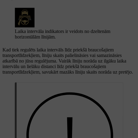
Laika intervāla indikators ir veidots no dzeltenām
horizontālām līnijām.
Kad tiek regulēts laika intervāls līdz priekšā braucošajiem
transportlīdzekļiem, līniju skaits palielināsies vai samazināsies
atkarībā no jūsu regulējuma. Vairāk līniju norāda uz ilgāku laika
intervālu un lielāku distanci līdz priekšā braucošajiem
transportlīdzekļiem, savukārt mazāks līniju skaits norāda uz pretējo.