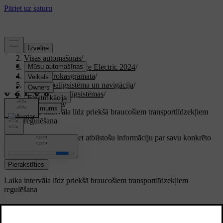
Atbalsts
/
Visas automašīnas
/
XC40 Recharge Pure Electric 2024
/
Lietotāja rokasgrāmata
/
Vadītāja palīgsistēma un navigācija
/
Braukšanas palīgsistēmas
/
Pilot Assist
/
Laika intervāla līdz priekšā braucošiem transportlīdzekļiem
regulēšana
Pielāgots atbalsts
Iegūstiet atbilstošu informāciju par savu konkrēto
automašīnu.
Pierakstīties
Laika intervāla līdz priekšā braucošiem transportlīdzekļiem
regulēšana
Pilot Assist var palīdzēt ieturēt noteiktu laika
intervālu līdz priekšā braucošajiem