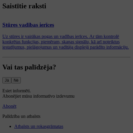
Saistītie raksti
Stūres vadības ierīces
Uz stūres ir vairākas pogas un vadības ierīces. Ar tām kontrolē
konkrētas funkcijas, piemēram, skaņas signālu, kā arī noteiktus
iestatījumus, pielāgojumus un vadītāja displejā parādīto informāciju.
Vai tas palīdzēja?
Jā
Nē