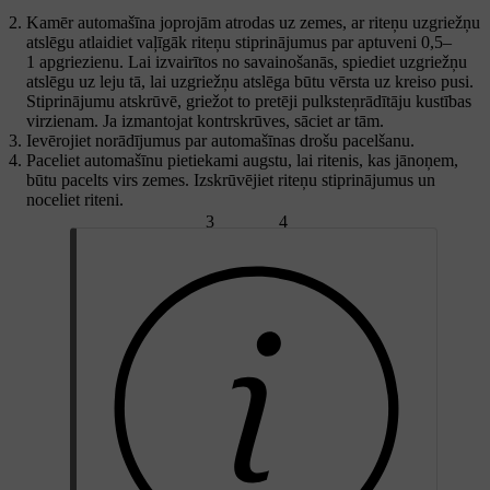
Kamēr automašīna joprojām atrodas uz zemes, ar riteņu uzgriežņu
atslēgu atlaidiet vaļīgāk riteņu stiprinājumus par aptuveni 0,5–
1 apgriezienu. Lai izvairītos no savainošanās, spiediet uzgriežņu
atslēgu uz leju tā, lai uzgriežņu atslēga būtu vērsta uz kreiso pusi.
Stiprinājumu atskrūvē, griežot to pretēji pulksteņrādītāju kustības
virzienam. Ja izmantojat kontrskrūves, sāciet ar tām.
Ievērojiet norādījumus par automašīnas drošu pacelšanu.
Paceliet automašīnu pietiekami augstu, lai ritenis, kas jānoņem,
būtu pacelts virs zemes. Izskrūvējiet riteņu stiprinājumus un
noceliet riteni.
3
4