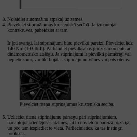
Nolaidiet automašīnu atpakaļ uz zemes.
Pievelciet stiprinājumus krusteniskā secībā. Ja izmantojat
kontrskrūves, pabeidziet ar tām.
Ir ļoti svarīgi, lai stiprinājumi būtu pievilkti pareizi. Pievelciet līdz
140 Nm (103 lb-ft). Pārbaudiet pievilkšanas griezes momentu ar
dinamometrisko atslēgu. Ja stiprinājumi ir pievilkti pārmērīgi vai
nepietiekami, var tikt bojātas stiprinājumu vītnes vai pats ritenis.
Pievelciet riteņa stiprinājumus krusteniskā secībā.
Uzlieciet riteņa stiprinājumu pārsegu pāri stiprinājumiem,
izmantojot orientējošās atzīmes, lai to novietotu pareizā pozīcijā,
un pēc tam iespiediet to vietā. Pārliecinieties, ka tas ir stingri
nofiksēts.