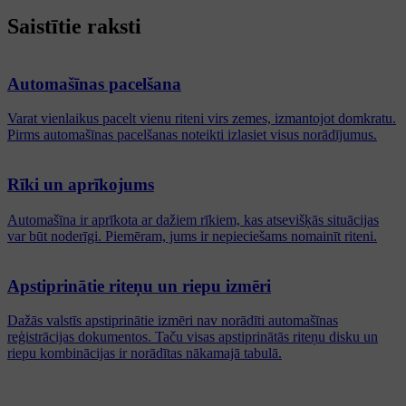
Saistītie raksti
Automašīnas pacelšana
Varat vienlaikus pacelt vienu riteni virs zemes, izmantojot domkratu.
Pirms automašīnas pacelšanas noteikti izlasiet visus norādījumus.
Rīki un aprīkojums
Automašīna ir aprīkota ar dažiem rīkiem, kas atsevišķās situācijas
var būt noderīgi. Piemēram, jums ir nepieciešams nomainīt riteni.
Apstiprinātie riteņu un riepu izmēri
Dažās valstīs apstiprinātie izmēri nav norādīti automašīnas
reģistrācijas dokumentos. Taču visas apstiprinātās riteņu disku un
riepu kombinācijas ir norādītas nākamajā tabulā.