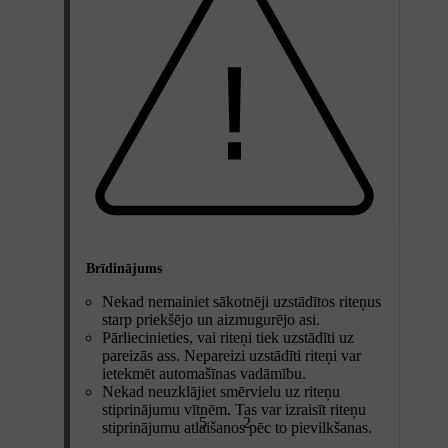
Brīdinājums
Nekad nemainiet sākotnēji uzstādītos riteņus
starp priekšējo un aizmugurējo asi.
Pārliecinieties, vai riteņi tiek uzstādīti uz
pareizās ass. Nepareizi uzstādīti riteņi var
ietekmēt automašīnas vadāmību.
Nekad neuzklājiet smērvielu uz riteņu
stiprinājumu vītnēm. Tas var izraisīt riteņu
5
2
stiprinājumu atlaišanos pēc to pievilkšanas.