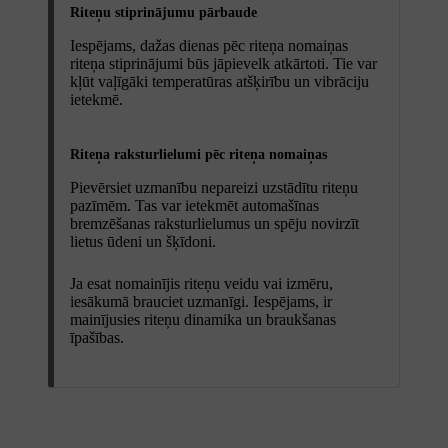
Riteņu stiprinājumu pārbaude
Iespējams, dažas dienas pēc riteņa nomaiņas
riteņa stiprinājumi būs jāpievelk atkārtoti. Tie var
kļūt vaļīgāki temperatūras atšķirību un vibrāciju
ietekmē.
Riteņa raksturlielumi pēc riteņa nomaiņas
Pievērsiet uzmanību nepareizi uzstādītu riteņu
pazīmēm. Tas var ietekmēt automašīnas
bremzēšanas raksturlielumus un spēju novirzīt
lietus ūdeni un šķīdoni.
Ja esat nomainījis riteņu veidu vai izmēru,
iesākumā brauciet uzmanīgi. Iespējams, ir
mainījusies riteņu dinamika un braukšanas
īpašības.