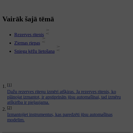
Vairāk šajā tēmā
Rezerves ritenis
Ziemas riepas
Sniega ķēžu lietošana
[1]
Dažu rezerves riteņu izmēri atšķiras. Ja rezerves ritenis, ko
plānojat izmantot, ir apstiprināts jūsu automašīnai, tad izmēru
atšķirība ir pieļaujama.
[2]
Izmantojiet instrumentus, kas paredzēti jūsu automašīnas
modelim.