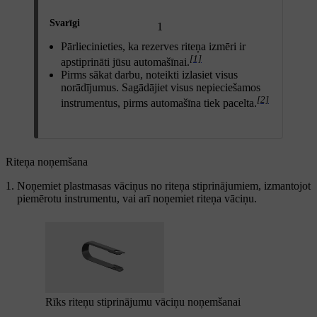
Svarīgi
1
Pārliecinieties, ka rezerves riteņa izmēri ir
[1]
apstiprināti jūsu automašīnai.
Pirms sākat darbu, noteikti izlasiet visus
norādījumus. Sagādājiet visus nepieciešamos
[2]
instrumentus, pirms automašīna tiek pacelta.
Riteņa noņemšana
Noņemiet plastmasas vāciņus no riteņa stiprinājumiem, izmantojot
piemērotu instrumentu, vai arī noņemiet riteņa vāciņu.
Rīks riteņu stiprinājumu vāciņu noņemšanai