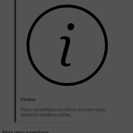
Piezīme
Pirms automašīnas pacelšanas no zemes jums
jāaktivizē domkrata režīms.
Pirms riteņa noņemšanas