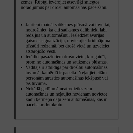
zemes. Rūpīgi ievērojiet atsevišķi sniegtos
norādījumus par drošu automašīnas pacelšanu.
Ja riteni maināt satiksmes plūsmā vai tuvu tai,
nodrošiniet, ka citi satiksmes dalībnieki labi
redz jūs un automašīnu. Ieslēdziet avārijas
gaismas signalizāciju, novietojiet brīdinājuma
trīsstūri redzamā, bet drošā vietā un uzvelciet
atstarojošo vesti.
Ierādiet pasažieriem drošu vietu, kur gaidīt,
prom no automašīnas un satiksmes plūsmas.
Vadītājs ir atbildīgs par drošību automašīnas
tuvumā, kamēr tā ir pacelta. Neļaujiet citām
personām atrasties automašīnas iekšpusē vai
tās tuvumā.
Nekādā gadījumā neatrodieties zem
automašīnas un neļaujiet nevienam novietot
kādu ķermeņa daļu zem automašīnas, kas ir
pacelta ar domkratu.