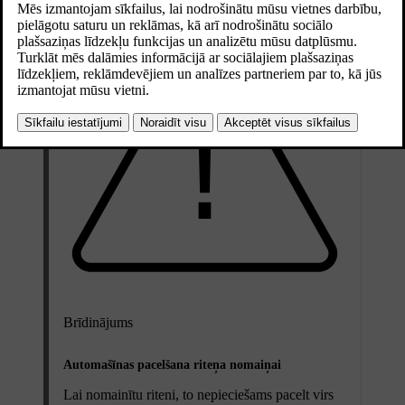
Brīdinājums
Automašīnas pacelšana riteņa nomaiņai
Lai nomainītu riteni, to nepieciešams pacelt virs