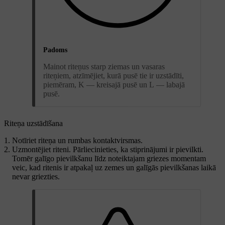
Padoms
Mainot riteņus starp ziemas un vasaras
riteņiem, atzīmējiet, kurā pusē tie ir uzstādīti,
piemēram, K — kreisajā pusē un L — labajā
pusē.
Riteņa uzstādīšana
Notīriet riteņa un rumbas kontaktvirsmas.
Uzmontējiet riteni. Pārliecinieties, ka stiprinājumi ir pievilkti.
Tomēr galīgo pievilkšanu līdz noteiktajam griezes momentam
veic, kad ritenis ir atpakaļ uz zemes un galīgās pievilkšanas laikā
nevar griezties.