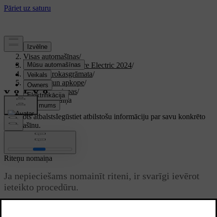
Atbalsts
/
Visas automašīnas
/
XC40 Recharge Pure Electric 2024
/
Lietotāja rokasgrāmata
/
Kopšana un apkope
/
Riteņi un riepas
/
Riteņu nomaiņa
Pielāgots atbalsts
Iegūstiet atbilstošu informāciju par savu konkrēto
automašīnu.
Pierakstīties
Riteņu nomaiņa
Ja nepieciešams nomainīt riteni, ir svarīgi ievērot
ieteikto procedūru.
Atjaunināts 01.08.2025