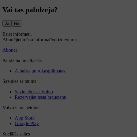
Vai tas palīdzēja?
Jā
Nē