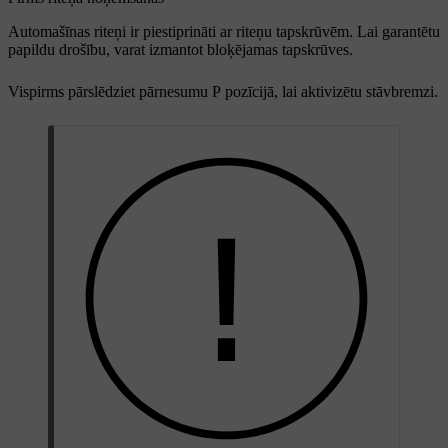
Automašīnas riteņi ir piestiprināti ar riteņu tapskrūvēm. Lai garantētu
papildu drošību, varat izmantot bloķējamas tapskrūves.
Vispirms pārslēdziet pārnesumu P pozīcijā, lai aktivizētu stāvbremzi.