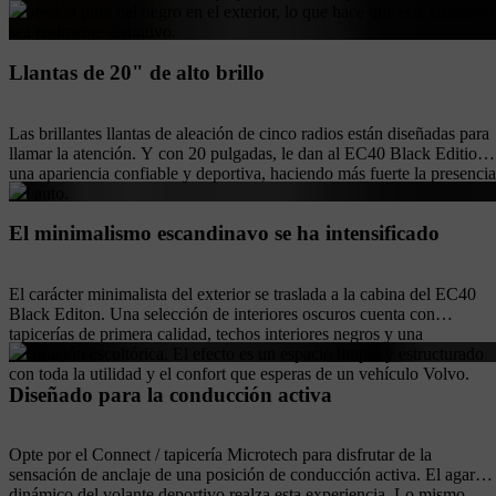
expresión pura del negro en el exterior, lo que hace que este crossover
sea realmente distintivo.
Llantas de 20" de alto brillo
Las brillantes llantas de aleación de cinco radios están diseñadas para
llamar la atención. Y con 20 pulgadas, le dan al EC40 Black Edition
una apariencia confiable y deportiva, haciendo más fuerte la presencia
del auto.
El minimalismo escandinavo se ha intensificado
El carácter minimalista del exterior se traslada a la cabina del EC40
Black Editon. Una selección de interiores oscuros cuenta con
tapicerías de primera calidad, techos interiores negros y una
decoración escultórica. El efecto es un espacio limpio y estructurado
con toda la utilidad y el confort que esperas de un vehículo Volvo.
Diseñado para la conducción activa
Opte por el Connect / tapicería Microtech para disfrutar de la
sensación de anclaje de una posición de conducción activa. El agarre
dinámico del volante deportivo realza esta experiencia. Lo mismo