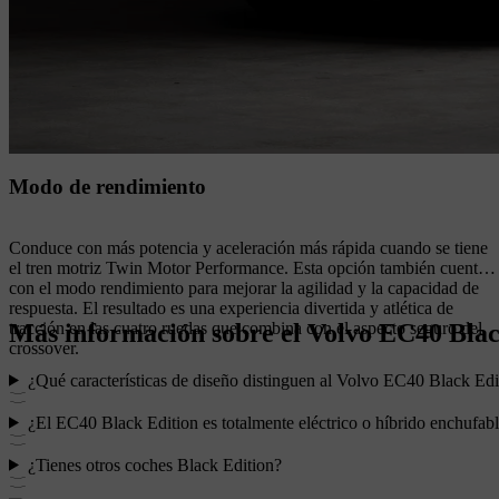
Modo de rendimiento
Conduce con más potencia y aceleración más rápida cuando se tiene
el tren motriz Twin Motor Performance. Esta opción también cuenta
con el modo rendimiento para mejorar la agilidad y la capacidad de
respuesta. El resultado es una experiencia divertida y atlética de
Más información sobre el Volvo EC40 Blac
tracción en las cuatro ruedas que combina con el aspecto seguro del
crossover.
¿Qué características de diseño distinguen al Volvo EC40 Black Edi
¿El EC40 Black Edition es totalmente eléctrico o híbrido enchufab
¿Tienes otros coches Black Edition?