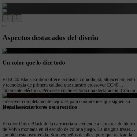
Aspectos destacados del diseño
Un color que lo dice todo
El EC40 Black Edition ofrece la misma comodidad, almacenamiento
y tecnología de primera calidad que nuestro crossover EC40
totalmente eléctrico. Pero este coche es toda una declaración. Con un
exterior Onyx Black , detalles oscurecidos y un interior oscuro, este
crossover completamente negro es para conductores que siguen su
Detalles exteriores oscurecidos
propio camino.
El color Onyx Black de la carrocería se extiende a la marca de hierro
de Volvo montada en el escudo de color a juego. La insignia trasera
también está oscurecida. Son pequeños detalles, pero que realzan la