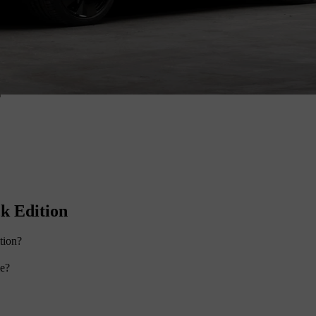
k Edition
tion?
le?