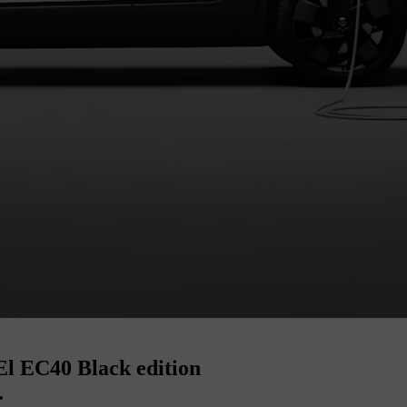
 El EC40 Black edition
.