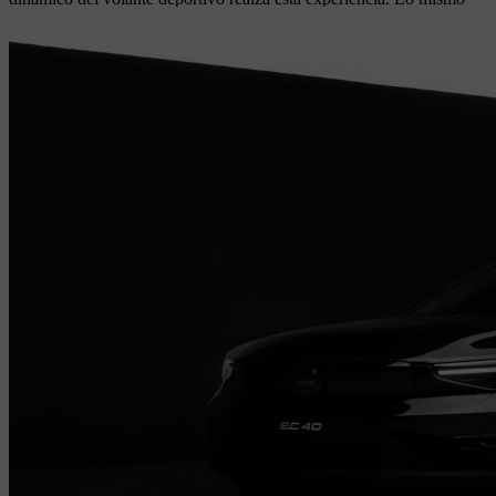
ocurre con las costuras y ribetes blancos en contraste en los asientos,
un toque clásico para los autos deportivos.