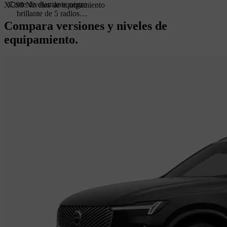
Corte de diamante negro
XC90 Niveles de equipamiento
brillante de 5 radios
múltiples y 20"
Compara versiones y niveles de
equipamiento.