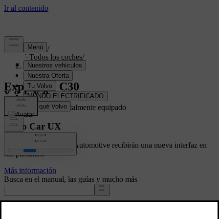
Soporte
/
Todos los coches
/
C30 2013
Explora el C30
Mostrando un C30 totalmente equipado
Volvo Car UX
Los autos con Google Automotive recibirán una nueva interfaz en
sus pantallas.
Más información
Busca en el manual, las guías y mucho más
Manuales y detalles del automóvil