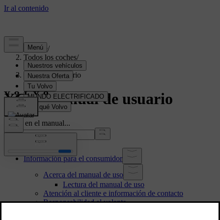
Soporte
/
Todos los coches
/
XC90 2024
/
Manual de usuario
XC90 Manual de usuario
Busca en el manual...
Información para el consumidor
Acerca del manual de uso
Lectura del manual de uso
Atención al cliente e información de contacto
Responsabilidad al volante
Modificaciones, reparaciones e instalaciones de
accesorios