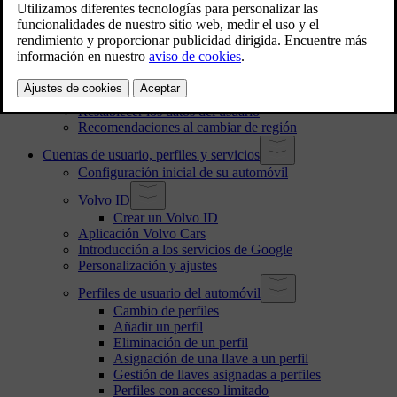
Ubicación del número de identificación del vehículo
Aceptación de condiciones y recopilación de datos
Procesamiento de datos grabados y recopilados
Acerca de los servicios conectados y la política de uso
responsable
Cambio de titularidad del automóvil
Restablecer los datos del usuario
Recomendaciones al cambiar de región
Cuentas de usuario, perfiles y servicios
Configuración inicial de su automóvil
Volvo ID
Crear un Volvo ID
Aplicación Volvo Cars
Introducción a los servicios de Google
Personalización y ajustes
Perfiles de usuario del automóvil
Cambio de perfiles
Añadir un perfil
Eliminación de un perfil
Asignación de una llave a un perfil
Gestión de llaves asignadas a perfiles
Perfiles con acceso limitado