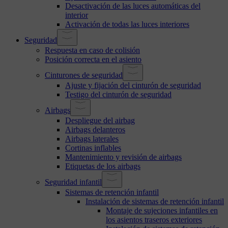
Desactivación de las luces automáticas del
interior
Activación de todas las luces interiores
Seguridad
Respuesta en caso de colisión
Posición correcta en el asiento
Cinturones de seguridad
Ajuste y fijación del cinturón de seguridad
Testigo del cinturón de seguridad
Airbags
Despliegue del airbag
Airbags delanteros
Airbags laterales
Cortinas inflables
Mantenimiento y revisión de airbags
Etiquetas de los airbags
Seguridad infantil
Sistemas de retención infantil
Instalación de sistemas de retención infantil
Montaje de sujeciones infantiles en
los asientos traseros exteriores