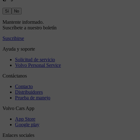
Sí
No