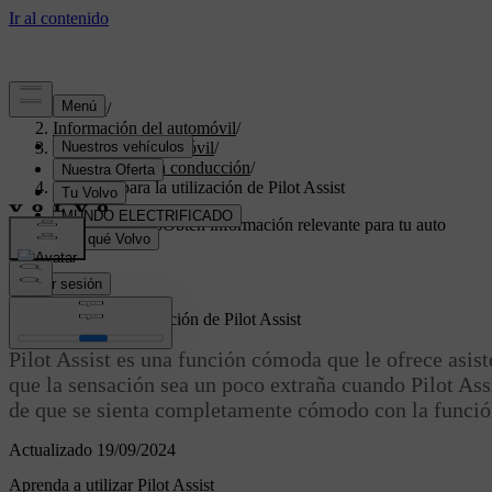
Soporte
/
Información del automóvil
/
Software del automóvil
/
Asistencia a la conducción
/
Consejos para la utilización de Pilot Assist
Soporte personalizado
Obtén información relevante para tu auto
específico.
Iniciar sesión
Consejos para la utilización de Pilot Assist
Pilot Assist es una función cómoda que le ofrece asist
que la sensación sea un poco extraña cuando Pilot Ass
de que se sienta completamente cómodo con la función. 
Actualizado 19/09/2024
Aprenda a utilizar Pilot Assist