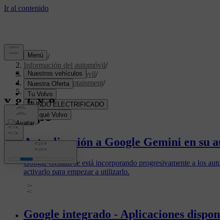
Soporte
/
Información del automóvil
/
Software del automóvil
/
Pantallas e infotainment
/
Google
Google
Actualización a Google Gemini en su 
Google Gemini se está incorporando progresivamente a los auto
activarlo para empezar a utilizarlo.
Google integrado - Aplicaciones dispon