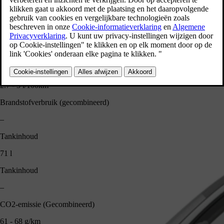
Totaal elektrisch energieverbruik (WLTP)
12.4 - 12.7 kWh/100 km
Totaal elektrisch energieverbruik (WLTP)
–
Brandstofverbruik (gecombineerd)
2.7 - 3 l/100km
Brandstofverbruik (gecombineerd)
–
Tankinhoud
71 l
Tankinhoud
–
CO2-emissie (Gecombineerd)
61 - 68 g/km