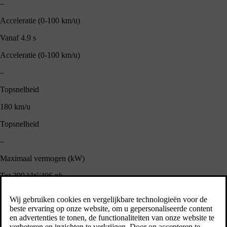
–
Acceleratie (0-100 km/u)
Vanaf 4.9 s
Acceleratie (0-100 km/u)
–
Topsnelheid
180 km/u
Topsnelheid
–
Maximaal vermogen (kW)
Tot 299 kW/406 pk
Maximaal vermogen (kW)
–