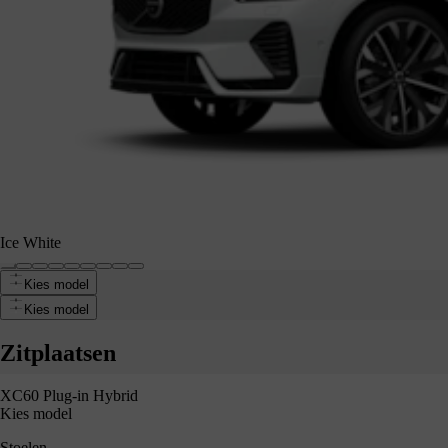
Ice White
Kies model
 White
Kies model
Zitplaatsen
XC60 Plug-in Hybrid
Kies model
Stoelen