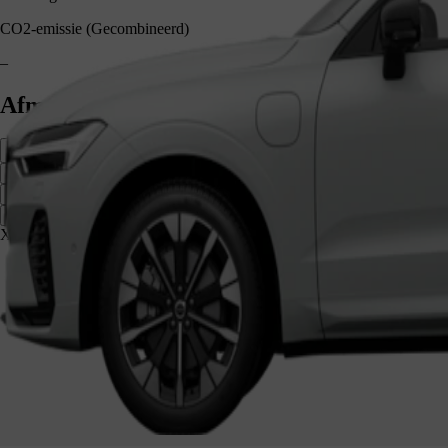
CO2-emissie (Gecombineerd)
–
Afmetingen en bagageruimte
Zijkant
Voorzijde
Achterzijde
XC60 1 651 mm