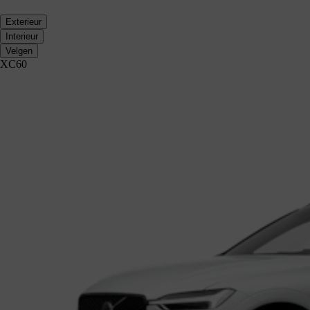
Exterieur
Interieur
Velgen
XC60