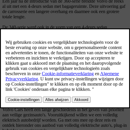
Een jaar na de introductie van de 360-serie breidde Volvo de reeks
al uit met een 4-deurs sedan met bagageruimte. Deze uitvoering gaf
de carrosserie een langere overhang en daarmee ook een grotere
totale lengte.
De 340-serie werd ook in de vorm van een 4-deurs sedan
geproduceerd, als zuiniger alternatief voor de 360 sedan. Er werden
79.964 auto's van deze 340-uitvoering gemaakt.
Technische specificaties
Model: 360 sedan
Geproduceerd: 1983 - 1989
Aantal: 66.207 (360 sedan)
Carrosserie: 4-deurs sedan
Motor: 4-cilinder lijnmotor met bovenliggende nokkenas, 1.986 cc,
88,9 x 80 mm
Transmissie: handgeschakeld met 5 versnellingen
Remmen: hydraulisch, schijfremmen vóór
Afmetingen: totale lengte 441 cm, wielbasis 240 cm
Volvo Cars heeft een lange geschiedenis in het geven van prioriteit
aan veilige gezinsauto's. Vooruitkijkend willen we een volledig
elektrisch autobedrijf worden. Ga met ons mee op deze reis en
ontdek hieronder ons aanbod van volledig elektrische auto's, plug-in