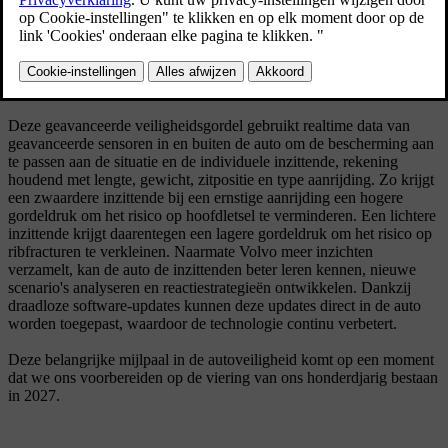
De technische innovatie van Volvo-veiligheidsgordels van 70 jaar
geleden speelt nog steeds een cruciale rol in het ontwerp en
de
techniek van moderne Volvo-modellen
. De onlangs gelanceerde
EX60
is bijvoorbeeld uitgerust met 's werelds eerste
multi-adaptieve
veiligheidsgordel
.
Deze geavanceerde veiligheidsgordel gebruikt realtime data van
geavanceerde sensoren in en buiten de auto om de bescherming aan
te passen aan de situatie en de individuele inzittende, rekening
houdend met lengte, gewicht, zitpositie en type aanrijding. Zo krijgt
een zwaardere inzittende bij een ernstige aanrijding een hogere
gordeldruk om het risico op hoofdletsel te verminderen. Een lichtere
inzittende krijgt daarentegen een lagere gordeldruk om het risico op
ribfracturen te verkleinen. Naarmate Volvo meer inzichten
verzamelt, kan de auto de inzittenden beter leren kennen, nieuwe
scenario's analyseren en reactiestrategieën ontwikkelen. Dankzij
draadloze software-updates kunnen deze updates direct in de auto
worden toegepast, waardoor de technologie continu verbetert.
Deze belangrijke mijlpaal in de autoveiligheid komt op een moment
dat we ons voorbereiden op de viering van ons honderdjarig bestaan
in 2027.