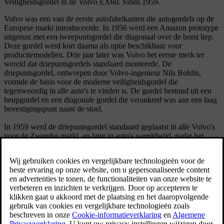
Veiligheidsgordel in de Volvo EX60. Sinds 1959.
Volvo was een van de eerste autofabrikanten die autogordels op de
Europese markt introduceerde. In 1956 werd een Amazon prototype
uitgerust met een tweepuntsgordel die diagonaal over de borst liep.
Deze gordel werd kort daarna als optie beschikbaar voor
productiemodellen. Drie jaar later was Volvo het eerste merk ter
wereld dat driepuntsgordels standaard monteerde. De
driepuntsgordel, ontworpen door Volvo-ingenieur Nils Bohlin,
vormde de basis voor de moderne veiligheidsgordel die
tegenwoordig in alle auto's te vinden is. De gordel bestond uit een
heupgordel en een diagonale gordel die verankerd was aan een laag
bevestigingspunt naast de stoel.
In 1959 werd de driepuntsgordel standaard geplaatst in alle Volvo's
voor de Zweedse markt, en later in auto's wereldwijd, nadat het
patent gratis beschikbaar was gesteld aan alle autofabrikanten.
Hierdoor werd de beschikbaarheid van autogordels snel
wijdverspreid en werd de wettelijke verplichting ervan versneld, wat
heeft bijgedragen aan het redden van miljoenen levens wereldwijd.
De driepuntsgordel, ontworpen door Volvo-ingenieur
Nils Bohlin, vormde de basis voor de moderne
veiligheidsgordel die tegenwoordig in alle auto's te
vinden is.