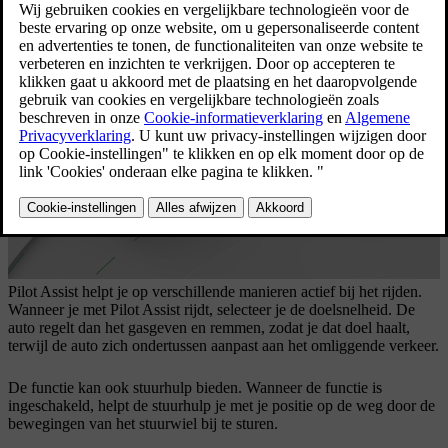
het handhaven van je snelheid en ondersteuning bij
het sturen bieden.
Bijgewerkt 04-04-2025
Pilot Assist helpt je op verschillende manieren actief bij het rijden.
Wanneer je met Pilot Assist rijdt, selecteer je de doelsnelheid. De
auto regelt dan het gasgeven en remmen, zodat je dat doel haalt,
terwijl de auto zich ondertussen aanpast aan het omliggende verkeer.
De functie kan ook stuurhulp bieden. Wanneer de functie is
ingeschakeld, helpt de stuurhulp je met je positie op de weg door de
bewegingen van het stuurwiel bij te sturen.