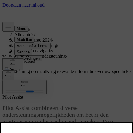
Support
/
Alle auto's
/
C40 Recharge 2024
/
Gebruikershandleiding
/
Rijhulp en navigatie
/
Rijden met ondersteuning
/
Pilot Assist
Ondersteuning op maat
Krijg relevante informatie over uw specifieke
auto.
Inloggen
Pilot Assist
Pilot Assist combineert diverse
ondersteuningsmogelijkheden om het rijden
prettiger en minder veeleisend te maken. Deze
functie kan je in uiteenlopende situaties helpen bij