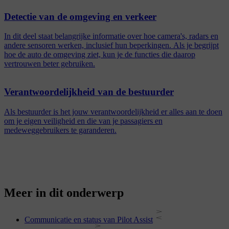
Detectie van de omgeving en verkeer
In dit deel staat belangrijke informatie over hoe camera's, radars en
andere sensoren werken, inclusief hun beperkingen. Als je begrijpt
hoe de auto de omgeving ziet, kun je de functies die daarop
vertrouwen beter gebruiken.
Verantwoordelijkheid van de bestuurder
Als bestuurder is het jouw verantwoordelijkheid er alles aan te doen
om je eigen veiligheid en die van je passagiers en
medeweggebruikers te garanderen.
Meer in dit onderwerp
Communicatie en status van Pilot Assist