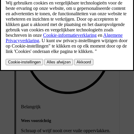
Belangrijk
Wees voorzichtig
Schraap of wrijf nooit over vuile oppervlakken.