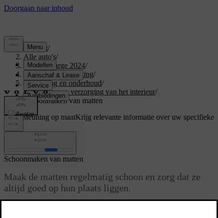
Support
/
Alle auto's
/
C40 Recharge 2024
/
Gebruikershandleiding
/
Verzorging en onderhoud
/
Reiniging en verzorging van het interieur
/
Schoonmaken van matten
Ondersteuning op maat
Krijg relevante informatie over uw specifieke
auto.
Inloggen
Schoonmaken van matten
Maak de matten regelmatig schoon en zorg dat ze
altijd goed op hun plaats liggen.
Bijgewerkt 28-10-2024