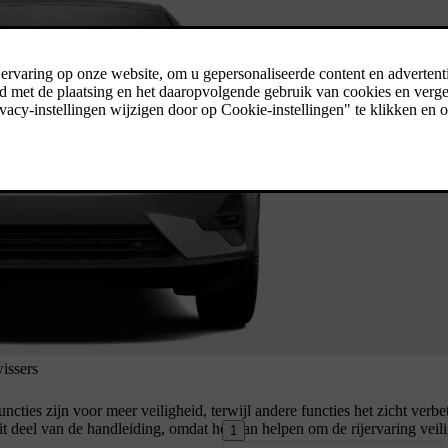
wissers
ncties zijn voor meer veiligheid, terwijl andere functies het zicht verbe
it deel van de handleiding, omdat het kan helpen om de rijervaring veil
1