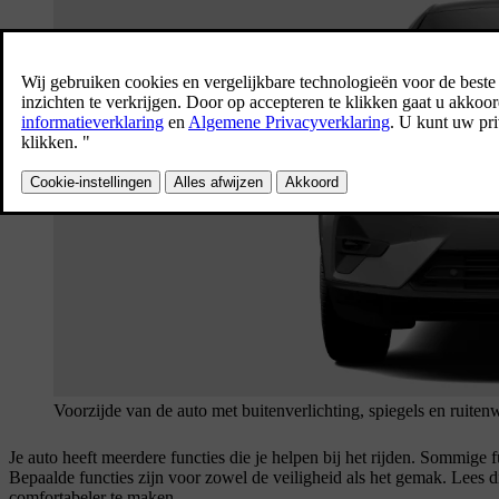
Voorzijde van de auto met buitenverlichting, spiegels en ruiten
Je auto heeft meerdere functies die je helpen bij het rijden. Sommige fu
Bepaalde functies zijn voor zowel de veiligheid als het gemak. Lees d
comfortabeler te maken.