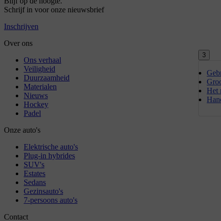
3
Gebr
Groo
Het 
Hand