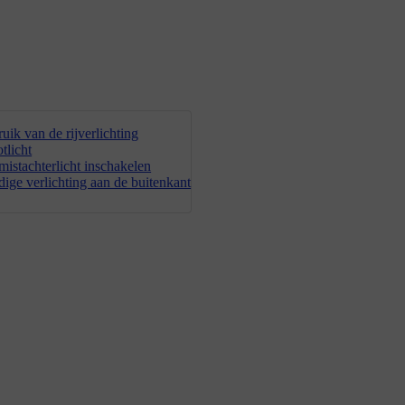
uik van de rijverlichting
tlicht
mistachterlicht inschakelen
ige verlichting aan de buitenkant