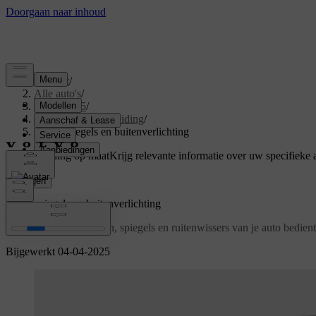
Support
/
Alle auto's
/
EX40 2025
/
Gebruikershandleiding
/
Zicht, spiegels en buitenverlichting
Ondersteuning op maat
Krijg relevante informatie over uw specifieke 
Inloggen
Zicht, spiegels en buitenverlichting
Ontdek hoe je de lichten, spiegels en ruitenwissers van je auto bedie
Bijgewerkt 04-04-2025