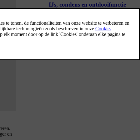
IJs, condens en ontdooifunctie
Als het koud is, kunnen ijs en condens het
zicht beperken. Je auto heeft ontdooifuncties,
achterruitverwarming en spiegelverwarming
om dat te voorkomen.
teren.
iger en