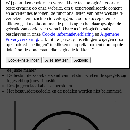
sleutel je gebruikt. Na het ontgrendelen start de auto geleidelijk op.
Veel functies, zoals het klimaatsysteem, kun je gebruiken zodra je in
de auto zit.
Als je de auto wilt starten, druk het rempedaal in en selecteer een
rijstand. Als je een sleutelkaart of een lege sleutel met
afstandsbediening gebruikt, moet je deze op de kaartlezer leggen.
Controleer altijd het volgende voordat je wegrijdt:
Alle portieren en de achterklep zijn gesloten.
Alle inzittenden zitten goed en dragen hun veiligheidsgordel op
de juiste manier.
De bestuurdersstoel, de stand van het stuurwiel en de spiegels zijn
ingesteld op jouw rijpositie.
Er zijn geen laadkabels aangesloten.
Het bestuurdersgedeelte en de pedalen worden niet belemmerd.