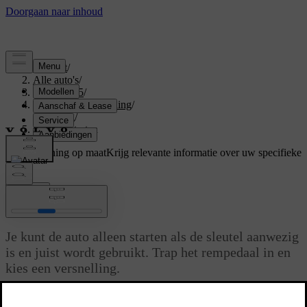
Support
/
Alle auto's
/
EX40 2025
/
Gebruikershandleiding
/
Driving
/
De auto starten
Ondersteuning op maat
Krijg relevante informatie over uw specifieke
auto.
Inloggen
De auto starten
Je kunt de auto alleen starten als de sleutel aanwezig
is en juist wordt gebruikt. Trap het rempedaal in en
kies een versnelling.
Bijgewerkt 04-04-2025
De manier waarop je auto ontgrendelt, hangt af van welke soort