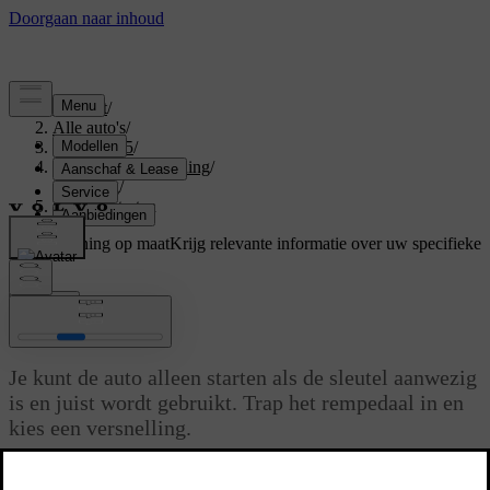
Support
/
Alle auto's
/
EX40 2025
/
Gebruikershandleiding
/
Driving
/
De auto starten
Ondersteuning op maat
Krijg relevante informatie over uw specifieke
auto.
Inloggen
De auto starten
Je kunt de auto alleen starten als de sleutel aanwezig
is en juist wordt gebruikt. Trap het rempedaal in en
kies een versnelling.
Bijgewerkt 04-04-2025
De manier waarop je auto ontgrendelt, hangt af van welke soort