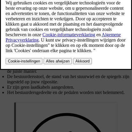
sleutel je gebruikt. Na het ontgrendelen start de auto geleidelijk op.
Veel functies, zoals het klimaatsysteem, kun je gebruiken zodra je in
de auto zit.
Als je de auto wilt starten, druk het rempedaal in en selecteer een
rijstand. Als je een sleutelkaart of een lege sleutel met
afstandsbediening gebruikt, moet je deze op de kaartlezer leggen.
Controleer altijd het volgende voordat je wegrijdt:
Alle portieren en de achterklep zijn gesloten.
Alle inzittenden zitten goed en dragen hun veiligheidsgordel op
de juiste manier.
De bestuurdersstoel, de stand van het stuurwiel en de spiegels zijn
ingesteld op jouw rijpositie.
Er zijn geen laadkabels aangesloten.
Het bestuurdersgedeelte en de pedalen worden niet belemmerd.