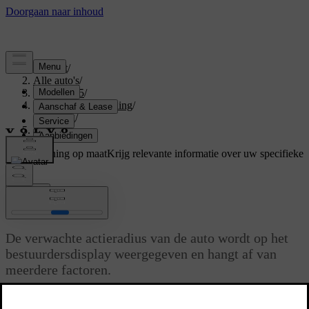
Support
/
Alle auto's
/
EX40 2025
/
Gebruikershandleiding
/
Driving
/
Actieradius
Ondersteuning op maat
Krijg relevante informatie over uw specifieke
auto.
Inloggen
Actieradius
De verwachte actieradius van de auto wordt op het
bestuurdersdisplay weergegeven en hangt af van
meerdere factoren.
Bijgewerkt 18-09-2025