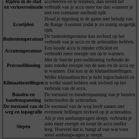
Rijden in de stad
accelereren en te remmen, dan neemt het
en verkeerssituatie
verbruik van je accu meer toe dan wanneer je
met een constante snelheid rijdt.
Houd je rijgedrag in de gaten met behulp van
Ecorijden
de Range Assistant zodat je zo zuinig mogelijk
rijdt.
De buitentemperatuur kan invloed op het
Buitentemperatuur
verbruik van je accu en de actieradius hebben.
Een koude accu is minder efficiënt en
Accutemperatuur
verbruikt meer energie om op te warmen.
Met de functie preconditioning verbruikt de
Preconditioning
auto minder energie om de auto en de accu op
te warmen. Dat kan in de klimaatinstellingen.
Welke klimaatfuncties je hebt ingeschakeld en
Klimaatinstellingen
in welke stand hebben ook invloed op het
verbruik van de accu.
Banden en
De toestand en bandenspanning van je banden
bandenspanning
beïnvloeden de actieradius.
De toestand van de
De toestand van de weg heeft samen met
weg en topografie
eventuele hellingen invloed op je actieradius.
Als je een aanhangwagen sleept, verbruikt je
auto meer energie en loopt de accu sneller
Slepen
leeg. Hoeveel dat is, hangt af van wat voor
soort aanhangwagen je sleept.