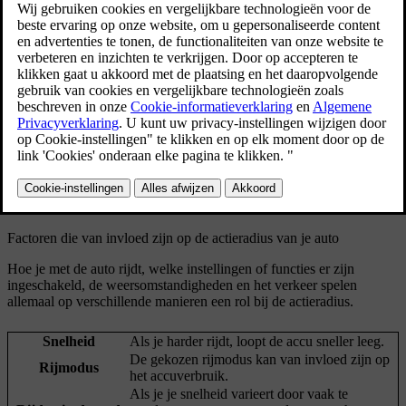
De actieradius hangt grotendeels af van het laadniveau van de auto
en je rijstijl, maar ook de omstandigheden buiten de auto kunnen een
rol spelen. Het laadniveau van de accu en de verwachte actieradius
worden op het bestuurdersdisplay weergegeven. De verwachte
actieradius wordt berekend op basis van je rijgedrag, zowel nu als in
het verleden.
Factoren die van invloed zijn op de actieradius van je auto
Hoe je met de auto rijdt, welke instellingen of functies er zijn
ingeschakeld, de weersomstandigheden en het verkeer spelen
allemaal op verschillende manieren een rol bij de actieradius.
Snelheid
Als je harder rijdt, loopt de accu sneller leeg.
De gekozen rijmodus kan van invloed zijn op
Rijmodus
het accuverbruik.
Als je je snelheid varieert door vaak te