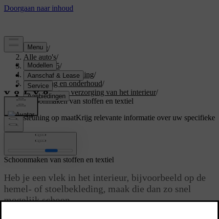
Support
/
Alle auto's
/
EX40 2025
/
Gebruikershandleiding
/
Verzorging en onderhoud
/
Reiniging en verzorging van het interieur
/
Schoonmaken van stoffen en textiel
Ondersteuning op maat
Krijg relevante informatie over uw specifieke
auto.
Inloggen
Schoonmaken van stoffen en textiel
Heb je een vlek in het interieur, bijvoorbeeld op de
hemel- of stoelbekleding, maak die dan zo snel
mogelijk schoon.
Bijgewerkt 04-04-2025