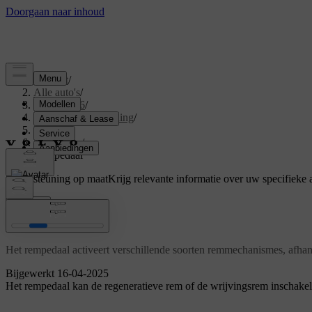
Support
/
Alle auto's
/
EX40 2026
/
Gebruikershandleiding
/
Driving
/
Remmen
/
Rempedaal
Ondersteuning op maat
Krijg relevante informatie over uw specifieke 
Inloggen
Rempedaal
Het rempedaal activeert verschillende soorten remmechanismes, afhank
Bijgewerkt 16-04-2025
Het rempedaal kan de regeneratieve rem of de wrijvingsrem inschakele