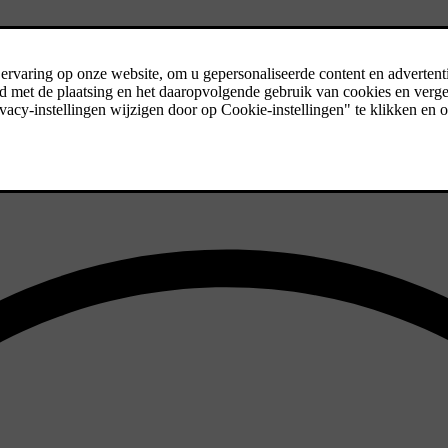
ysiek maar elektronisch wordt overgebracht, gaan er geen natuurlijke 
 Dit verbetert de remprestaties en wendbaarheid, en helpt bij het stabi