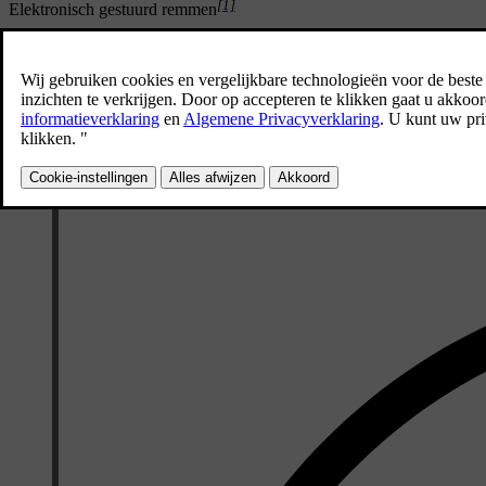
[1]
Elektronisch gestuurd remmen
Het rempedaal wordt elektronisch gestuurd. Omdat de remkracht niet f
[2]
Antiblokkeerremsysteem
De ABS van de auto voorkomt dat de wielen blokkeren als je hard remt.