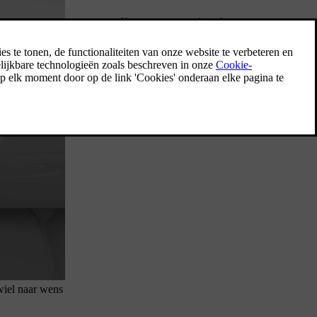
Rijhulp en navigatie
Hulpsystemen bij het rijden zijn bedoeld om
de veiligheid, het comfort en het gemak te
verbeteren terwijl je in de auto rijdt. Ze
helpen je bij het rijden, het plannen van de
route en bij nemen van beslissingen
onderweg.
rwiel naar wens