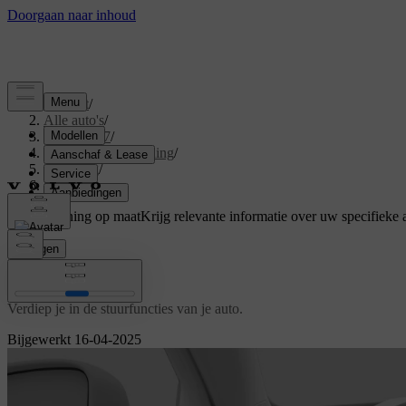
Support
/
Alle auto's
/
EX40 2027
/
Gebruikershandleiding
/
Driving
/
Besturing
Ondersteuning op maat
Krijg relevante informatie over uw specifieke 
Inloggen
Besturing
Verdiep je in de stuurfuncties van je auto.
Bijgewerkt 16-04-2025