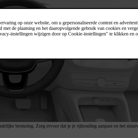
delijke besturing. Zorg ervoor dat je je rijhouding aanpast en het stuu