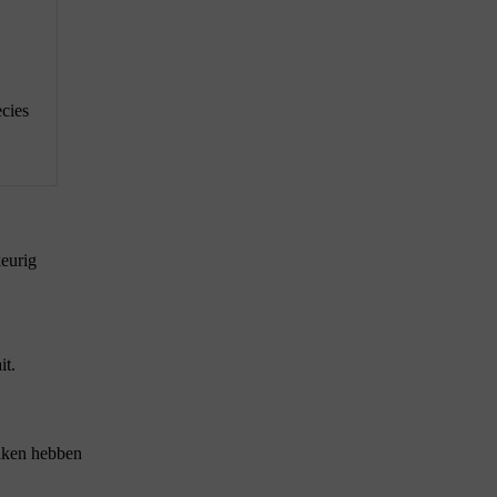
ecies
keurig
it.
maken hebben