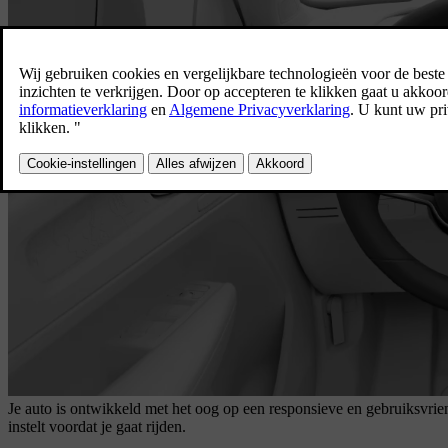
Je auto is ontwikkeld met het oog op een responsieve en gebruiksvrien
instelt voordat je gaat rijden.