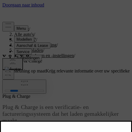
Support
/
Alle auto's
/
EX40 2027
/
Gebruikershandleiding
/
Je auto opladen
/
Oplaadscherm en -instellingen
/
Plug & Charge
Ondersteuning op maat
Krijg relevante informatie over uw specifieke
auto.
Inloggen
Plug & Charge
Plug & Charge is een verificatie- en
factureringssysteem dat het laden gemakkelijker
maakt.
Bijgewerkt 01-08-2025