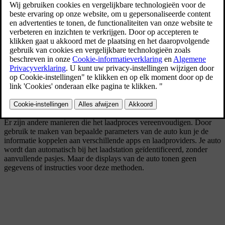
Plug & Charge wordt mogelijk gemaakt door ISO 15118, de
internationale norm voor het opladen van elektrische auto's.
Wanneer je Plug & Charge gebruikt, hoef je geen andere pasjes,
apps of handmatige verificatiestappen te gebruiken. Je sluit de
laadkabel gewoon aan op de auto, die automatisch je auto herkent
en verifieert, zodat het laden kan beginnen.
Het aantal laadstations dat Plug & Charge ondersteunt is beperkt en
het kan zijn dat niet alle laadtypes worden ondersteund. Als het
laadstation Plug & Charge niet ondersteunt, moet je je identiteit bij
de lader verifiëren.
Er zijn andere manieren die het laadproces vereenvoudigen. Door
gebruik te maken van bepaalde parameters van de auto kun je de
informatie koppelen aan verschillende apps en laadproviders. Je auto
wordt dan automatisch bij het laadstation geïdentificeerd, zonder
aanvullende pasjes. Maar de displays van de auto tonen geen
gegevens of instructies voor deze methoden.