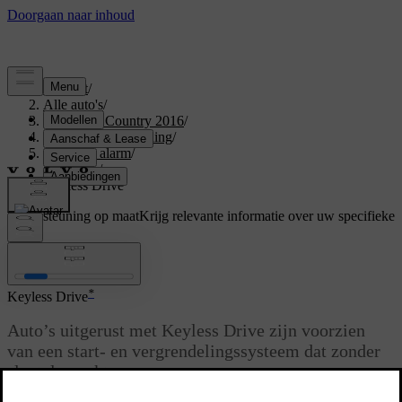
Support
/
Alle auto's
/
S60 Cross Country 2016
/
Gebruikershandleiding
/
Sloten en alarm
/
Keyless
/
Keyless Drive
Ondersteuning op maat
Krijg relevante informatie over uw specifieke
auto.
Inloggen
*
Keyless Drive
Auto’s uitgerust met Keyless Drive zijn voorzien
van een start- en vergrendelingssysteem dat zonder
sleutels werkt.