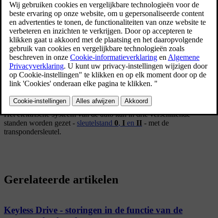
Bijgewerkt 08-06-2023
Met het Keyless Drive start- en vergrendelingssysteem is de auto te
starten, vergrendelen en ontgrendelen zonder dat de
[1]
transpondersleutel
daarvoor in het contactslot hoeft te zitten. U
hoeft de transpondersleutel alleen bij u te dragen in bijvoorbeeld een
binnenzak. Het systeem maakt het bijvoorbeeld eenvoudiger om de
auto te openen, wanneer u bijvoorbeeld uw handen vol hebt.
Beide transpondersleutels die bij de auto worden geleverd
ondersteunen het Keyless-systeem. U kunt meer transpondersleutels
bijbestellen.
Het elektrische systeem van de auto kan in drie verschillende
standen worden gezet -
sleutelstand
0
,
I
en
II
- met de
transpondersleutel.
Gerelateerde artikelen
Keyless Drive - storingen in de functie van de