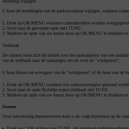
Instelling wijzigen
U kunt de instellingen van de parkeercamera wijzigen, wanneer cam
Druk op
OK/MENU
wanneer camerabeelden worden weergegeve
Scrol naar de gewenste optie met
TUNE
.
Markeer de optie van uw keuze door op
OK/MENU
te drukken en
Trekhaak
De camera leent zich bij uitstek voor het aankoppelen van een aanhan
van de trekhaak naar de aanhanger,
net als
voor de "wielsporen".
U kunt kiezen uit weergave van de "wielsporen" of de baan van de t
Druk op
OK/MENU
wanneer een cameraweergave getoond wordt
Scrol naar de optie
Richtlijn traject trekhaak
met
TUNE
.
Markeer de optie van uw keuze door op
OK/MENU
te drukken en
Zoomen
Voor nauwkeurig manoeuvreren kunt u als volgt inzoomen op de cam
Druk op
CAM
of draai aan
TUNE
- bij nogmaals
indrukken/draaie