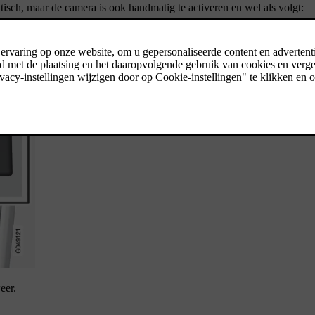
tisch, maar de camera is ook handmatig te activeren en wel als volgt:
eer.