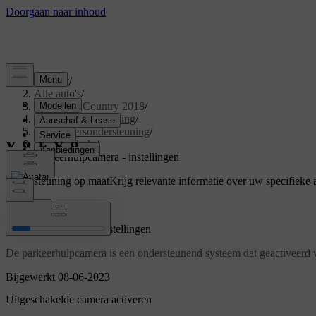
Support
/
Alle auto's
/
S60 Cross Country 2018
/
Gebruikershandleiding
/
Bestuurdersondersteuning
/
Parkeerhulp
/
Parkeerhulpcamera - instellingen
Ondersteuning op maat
Krijg relevante informatie over uw specifieke 
Inloggen
Parkeerhulpcamera - instellingen
De parkeerhulpcamera is een ondersteunend systeem dat geactiveerd wo
Bijgewerkt 08-06-2023
Uitgeschakelde camera activeren