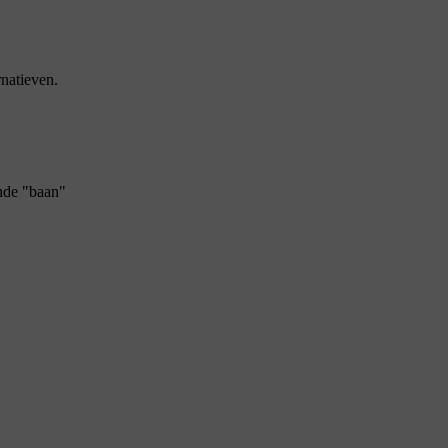
natieven.
ande "baan"