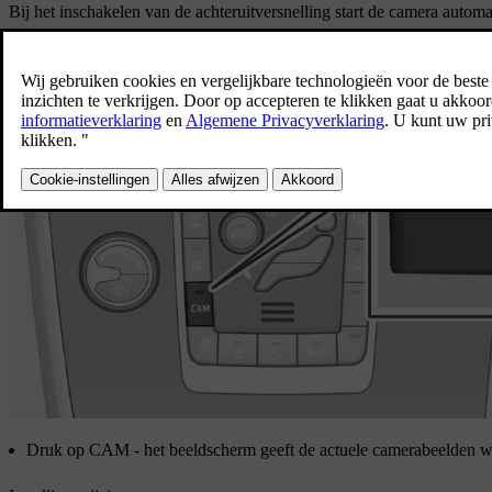
Bij het inschakelen van de achteruitversnelling start de camera automa
Druk op
CAM
- het beeldscherm geeft de actuele camerabeelden w