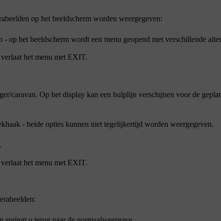
erabeelden op het beeldscherm worden weergegeven:
n -
op het beeldscherm
wordt een menu geopend met verschillende alter
 verlaat het menu met
EXIT
.
ger/caravan. Op het display kan een hulplijn verschijnen voor de gepl
rekhaak
- beide
opties kunnen niet tegelijkertijd worden weergegeven.
.
 verlaat het menu met
EXIT
.
erabeelden:
n springt u terug naar de normaalweergave.