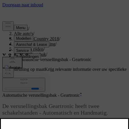
Support
/
Alle auto's
/
S60 Cross Country 2018
/
Gebruikershandleiding
/
Starten en rijden
/
Versnellingsbak
/
Automatische versnellingsbak - Geartronic
Ondersteuning op maat
Krijg relevante informatie over uw specifieke
auto.
Inloggen
*
Automatische versnellingsbak - Geartronic
De versnellingsbak Geartronic heeft twee
schakelstanden - Automatisch en Handmatig.
Bijgewerkt 08-06-2023