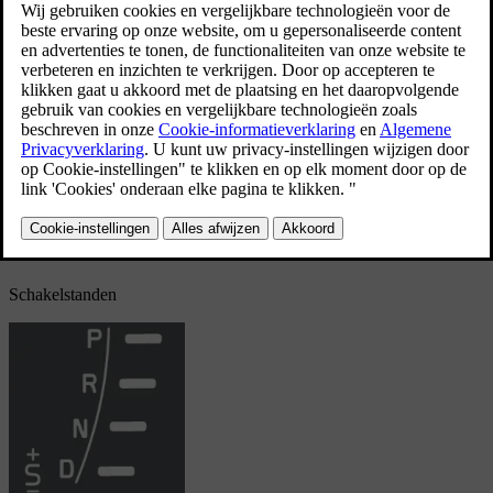
D
: automatisch schakelen.
+/–
: handmatig schakelen.
S
:
*
Sport-modus
.
Het
instrumentenpaneel
geeft de stand van de keuzehendel aan met
*
behulp van de volgende tekens:
P
,
R
,
N
,
D
,
S
,
1
,
2
,
3
enzovoort.
Schakelstanden