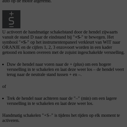
auto op de motor afgeremd.
U activeert de handmatige schakelstand door de hendel zijwaarts
vanuit de stand
D
naar de eindstand bij "
+S-
" te bewegen. Het
symbool "
+S-
" op het instrumentenpaneel verkleurt van WIT naar
ORANJE en de cijfers
1
,
2
,
3
enzovoort worden in een kader
getoond en komen overeen met de zojuist ingeschakelde versnelling.
Duw de hendel naar voren naar de
+
(plus) om een hogere
versnelling in te schakelen en laat deze weer los – de hendel veert
terug naar de neutrale stand tussen
+
en
–
.
of
Trek de hendel naar achteren naar de "
–
" (min) om een lagere
versnelling in te schakelen en laat deze weer los.
Handmatig schakelen "
+S–
" is tijdens het rijden op elk moment te
activeren.