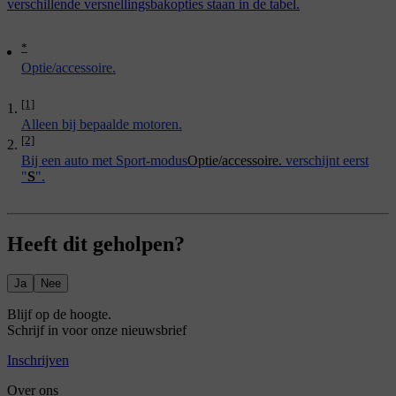
verschillende versnellingsbakopties staan in de tabel.
*
Optie/accessoire.
[1]
Alleen bij bepaalde motoren.
[2]
Bij een auto met Sport-modus
Optie/accessoire.
verschijnt eerst
"
S
".
Heeft dit geholpen?
Ja
Nee