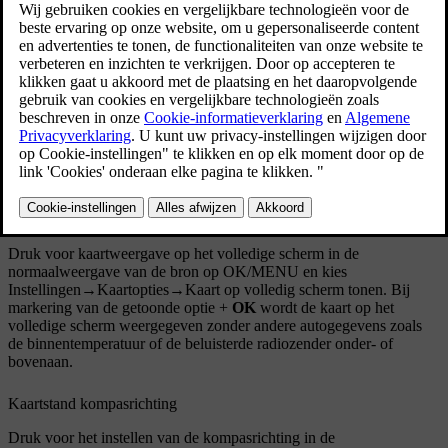
Kaartweergave op volledig scherm
Druk voor kaartweergave op het volledige scherm in de
normaalweergave van de bron op
OK/MENU
en kies
Instellingen
→
Kaartopties
→
Kaart op volledig scherm tonen
. Bij
markering van de getoonde optie +
OK
wordt de kaart op het
volledige scherm weergegeven zonder andere autogegevens zoals
de binnentemperatuur of de beluisterde radiozender onder- of
bovenaan.
Kaartstand kompasrichting
Druk voor het instellen van de kompasrichting in de