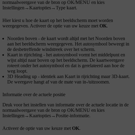
normaalweergave van de bron op
OK/MENU
en kies
Instellingen
→
Kaartopties
→
Type kaart
.
Hier kiest u hoe de kaart op het beeldscherm moet worden
weergegeven. Activeer de optie van uw keuze met
OK
.
Noorden boven
- de kaart wordt altijd met het Noorden boven
aan het beeldscherm weergegeven. Het autosymbool beweegt in
de desbetreffende windstreek over het scherm.
Kaart in rijrichting
- het autosymbool vormt het middelpunt en
wijst altijd naar boven op het beeldscherm. De kaartweergave
roteert onder het autosymbool en dat is gerelateerd aan hoe de
weg loopt.
3D Heading up
- identiek aan
Kaart in rijrichting
maar 3D-kaart.
De weergave hangt af van de mate van in-/uitzoomen.
Informatie over de actuele positie
Druk voor het instellen van informatie over de actuele locatie in de
normaalweergave van de bron op
OK/MENU
en kies
Instellingen
→
Kaartopties
→
Positie-informatie
.
Activeer de optie van uw keuze met
OK
.