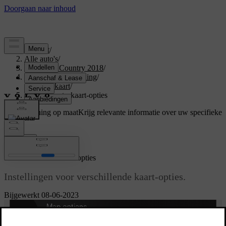
Support
/
Alle auto's
/
S60 Cross Country 2018
/
Gebruikershandleiding
/
Internetkaart
/
Internetkaart - kaart-opties
Ondersteuning op maat
Krijg relevante informatie over uw specifieke
auto.
Inloggen
[1]
Internetkaart
- kaart-opties
Instellingen voor verschillende kaart-opties.
Bijgewerkt 08-06-2023