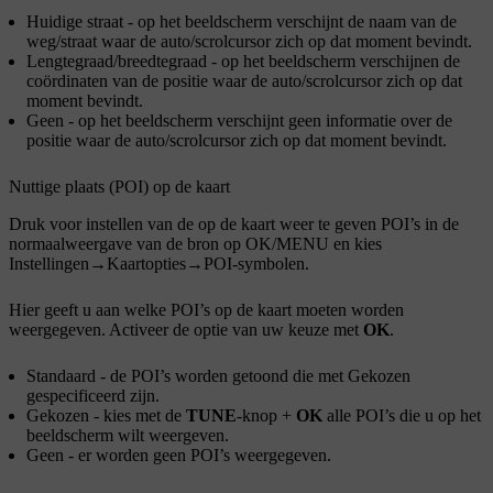
Huidige straat
- op het beeldscherm verschijnt de naam van de
weg/straat waar de auto/scrolcursor zich op dat moment bevindt.
Lengtegraad/breedtegraad
- op het beeldscherm verschijnen de
coördinaten van de positie waar de auto/scrolcursor zich op dat
moment bevindt.
Geen
- op het beeldscherm verschijnt geen informatie over de
positie waar de auto/scrolcursor zich op dat moment bevindt.
Nuttige plaats (POI) op de kaart
Druk voor instellen van de op de kaart weer te geven POI’s in de
normaalweergave van de bron op
OK/MENU
en kies
Instellingen
→
Kaartopties
→
POI-symbolen
.
Hier geeft u aan welke POI’s op de kaart moeten worden
weergegeven. Activeer de optie van uw keuze met
OK
.
Standaard
- de POI’s worden getoond die met
Gekozen
gespecificeerd zijn.
Gekozen
- kies met de
TUNE
-knop +
OK
alle POI’s die u op het
beeldscherm wilt weergeven.
Geen
- er worden geen POI’s weergegeven.