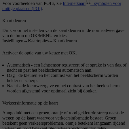
[1]
Voor voorbeelden van POI’s, zie
Internetkaart
- symbolen voor
nuttige plaatsen (POI)
.
Kaartkleuren
Druk voor het instellen van de kaartkleuren in de normaalweergave
van de bron op
OK/MENU
en kies
Instellingen
→
Kaartopties
→
Kaartkleuren
.
Activeer de optie van uw keuze met
OK
.
Automatisch
- een lichtsensor registreert of er sprake is van dag of
nacht en past het beeldscherm automatisch aan.
Dag
- de kleuren en het contrast van het beeldscherm worden
helder en scherp.
Nacht
- de kleurweergave en het contrast van het beeldscherm
worden afgestemd voor optimaal zicht bij donker.
Verkeersinformatie op de kaart
Aangeduid met een groen, oranje of rood gekleurde streep naast de
wegen op de kaart waarvoor verkeersinformatie bestaat. Groen
betekent geen verkeersproblemen, oranje betekent langzaam rijdend
verkeer en rood betekent file/verkeersopstopping/ongeluk.