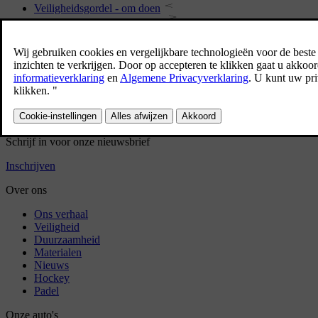
Veiligheidsgordel - om doen
Veiligheidsgordel - losmaken
Gordelwaarschuwing