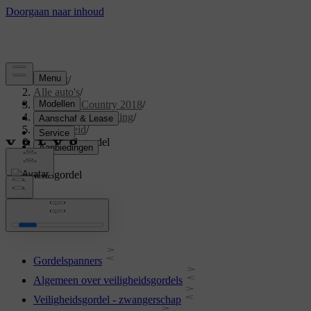
Support
/
Alle auto's
/
S60 Cross Country 2018
/
Gebruikershandleiding
/
Veiligheid
/
Veiligheidsgordel
Veiligheidsgordel
Gordelspanners
Algemeen over veiligheidsgordels
Veiligheidsgordel - zwangerschap