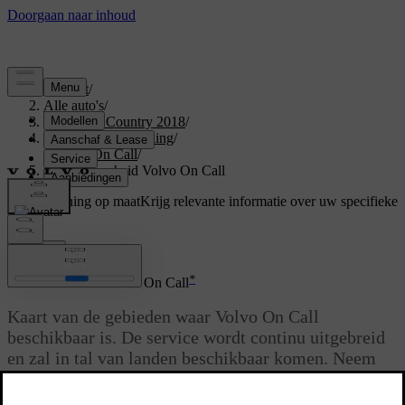
Support
/
Alle auto's
/
S60 Cross Country 2018
/
Gebruikershandleiding
/
Volvo On Call
/
Beschikbaarheid Volvo On Call
Ondersteuning op maat
Krijg relevante informatie over uw specifieke
auto.
Inloggen
*
Beschikbaarheid Volvo On Call
Kaart van de gebieden waar Volvo On Call
beschikbaar is. De service wordt continu uitgebreid
en zal in tal van landen beschikbaar komen. Neem
voor actuele informatie contact op met een erkende
Volvo-werkplaats.