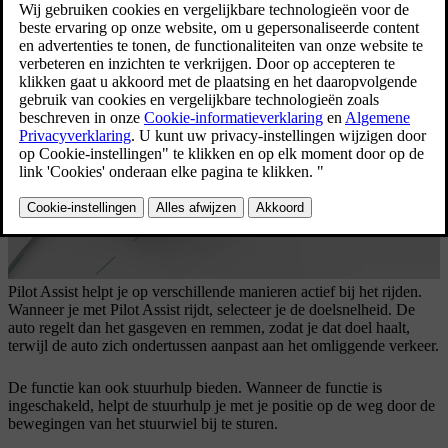
het handhaven van je snelheid en ondersteuning bij
het sturen bieden.
Bijgewerkt 04-04-2025
Pilot Assist helpt je op verschillende manieren actief bij het rijden.
Wanneer je met Pilot Assist rijdt, selecteer je de doelsnelheid. De
auto regelt dan het gasgeven en remmen, zodat je dat doel haalt,
terwijl de auto zich ondertussen aanpast aan het omliggende verkeer.
De functie kan ook stuurhulp bieden. Wanneer de functie is
ingeschakeld, helpt de stuurhulp je met je positie op de weg door de
bewegingen van het stuurwiel bij te sturen.