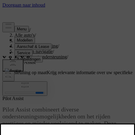
Support
/
Alle auto's
/
S60 2024
/
Gebruikershandleiding
/
Rijhulp en navigatie
/
Rijden met ondersteuning
/
Pilot Assist
Ondersteuning op maat
Krijg relevante informatie over uw specifieke
auto.
Inloggen
Pilot Assist
Pilot Assist combineert diverse
ondersteuningsmogelijkheden om het rijden
prettiger en minder veeleisend te maken. Deze
functie kan je in uiteenlopende situaties helpen bij