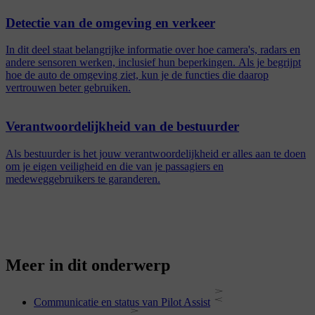
Detectie van de omgeving en verkeer
In dit deel staat belangrijke informatie over hoe camera's, radars en
andere sensoren werken, inclusief hun beperkingen. Als je begrijpt
hoe de auto de omgeving ziet, kun je de functies die daarop
vertrouwen beter gebruiken.
Verantwoordelijkheid van de bestuurder
Als bestuurder is het jouw verantwoordelijkheid er alles aan te doen
om je eigen veiligheid en die van je passagiers en
medeweggebruikers te garanderen.
Meer in dit onderwerp
Communicatie en status van Pilot Assist